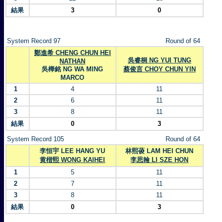
結果
3
0
System Record 97
Round of 64
鄭進希 CHENG CHUN HEI
吳睿桐 NG YUI TUNG
NATHAN
吳樺銘 NG WA MING
蔡俊言 CHOY CHUN YIN
MARCO
1
4
11
2
6
11
3
8
11
結果
0
3
System Record 105
Round of 64
李恒宇 LEE HANG YU
林熙葰 LAM HEI CHUN
黄楷熙 WONG KAIHEI
李思翰 LI SZE HON
1
5
11
2
7
11
3
8
11
結果
0
3