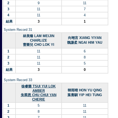
2
9
11
3
11
7
4
11
4
結果
3
1
System Record 31
林美臻 LAM MEIJIN
向翊言 XIANG YIYAN
CHARLIZE
魏謙柔 NGAI HIM YAU
曹樂兒 CHO LOK YI
1
11
6
2
11
8
3
11
5
結果
3
0
System Record 33
徐睿樂 TSUI YUI LOK
韓雨晴 HON YU QING
AMBER
朱翠恩 CHU CHUI YAN
葉熹駧 YIP HEI TUNG
CHERIE
1
5
11
2
8
11
3
7
11