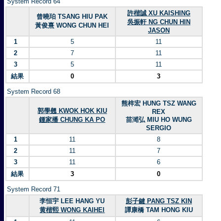
System Record 64
許楷誠 XU KAISHING
曾曉珀 TSANG HIU PAK
吳振軒 NG CHUN HIN
黃俊熹 WONG CHUN HEI
JASON
1
5
11
2
7
11
3
5
11
結果
0
3
System Record 68
熊梓宏 HUNG TSZ WANG
郭學翹 KWOK HOK KIU
REX
鍾家播 CHUNG KA PO
苗澔弘 MIU HO WUNG
SERGIO
1
11
8
2
11
7
3
11
6
結果
3
0
System Record 71
李恒宇 LEE HANG YU
彭子鍵 PANG TSZ KIN
黄楷熙 WONG KAIHEI
譚康橋 TAM HONG KIU