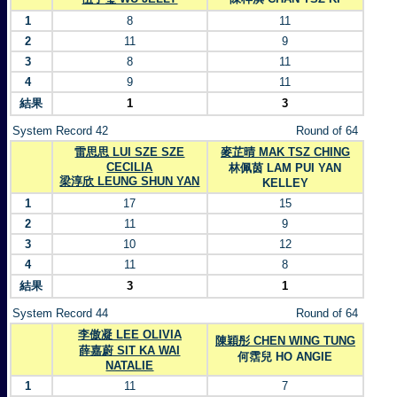
1
8
11
2
11
9
3
8
11
4
9
11
結果
1
3
System Record 42
Round of 64
雷思思 LUI SZE SZE
麥芷晴 MAK TSZ CHING
CECILIA
林佩茵 LAM PUI YAN
梁淳欣 LEUNG SHUN YAN
KELLEY
1
17
15
2
11
9
3
10
12
4
11
8
結果
3
1
System Record 44
Round of 64
李傲凝 LEE OLIVIA
陳穎彤 CHEN WING TUNG
薛嘉蔚 SIT KA WAI
何霑兒 HO ANGIE
NATALIE
1
11
7