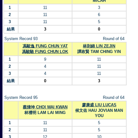
MICAH
1
11
3
2
11
6
3
11
5
結果
3
0
System Record 93
Round of 64
馮駿逸 FUNG CHUN YAT
林則錦 LIN ZEJIN
馮駿駱 FUNG CHUN LOK
譚政賢 TAM CHING YIN
1
9
11
2
4
11
3
4
11
結果
0
3
System Record 95
Round of 64
廖康盛 LIU LUCAS
蔡煒坤 CHOI WAI KWAN
候文佑 HAU JOVIAN MAN
林禮明 LAM LAI MING
YOU
1
11
5
2
11
5
3
12
10