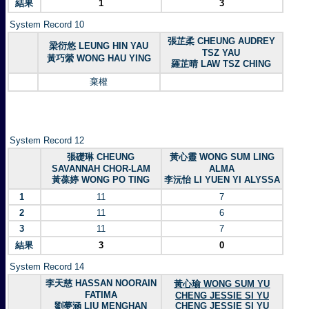
結果
1
3
System Record 10
張芷柔 CHEUNG AUDREY
梁衍悠 LEUNG HIN YAU
TSZ YAU
黃巧縈 WONG HAU YING
羅芷晴 LAW TSZ CHING
棄權
System Record 12
張礎琳 CHEUNG
黃心靈 WONG SUM LING
SAVANNAH CHOR-LAM
ALMA
黃葆婷 WONG PO TING
李沅怡 LI YUEN YI ALYSSA
1
11
7
2
11
6
3
11
7
結果
3
0
System Record 14
李天慈 HASSAN NOORAIN
黃心瑜 WONG SUM YU
FATIMA
CHENG JESSIE SI YU
劉夢涵 LIU MENGHAN
CHENG JESSIE SI YU