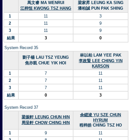
馬文睿 MA WENRUI
梁家昇 LEUNG KA SING
江梓恒 KWONG TSZ HANG
潘柏誠 PUN PAK SHING
1
11
3
2
11
9
3
11
9
結果
3
0
System Record 35
林以柏 LAM YEE PAK
劉子楊 LAU TSZ YEUNG
李政賢 LEE CHING YIN
焦亦凱 CHUE YIK HOI
KARSON
1
7
11
2
7
11
3
7
11
結果
0
3
System Record 37
余鍶浚 YU SZE CHUN
梁振軒 LEUNG CHUN HIN
HYRUM
周呈軒 CHOW CHING HIN
程梓皓 CHING TSZ HO
1
9
11