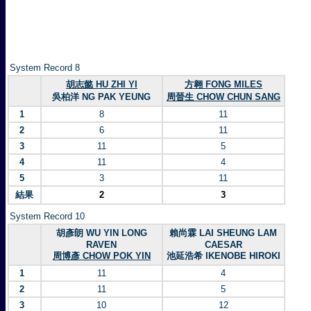
System Record 8
胡志懿 HU ZHI YI
方翱 FONG MILES
吳柏洋 NG PAK YEUNG
周晉生 CHOW CHUN SANG
1
8
11
2
6
11
3
11
5
4
11
4
5
3
11
結果
2
3
System Record 10
胡彥朗 WU YIN LONG
賴尚霖 LAI SHEUNG LAM
RAVEN
CAESAR
周博彥 CHOW POK YIN
池延浩希 IKENOBE HIROKI
1
11
4
2
11
5
3
10
12