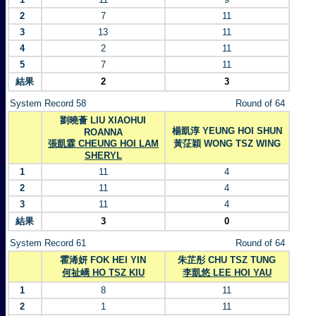
2
7
11
3
13
11
4
2
11
5
7
11
結果
2
3
System Record 58
Round of 64
劉曉薈 LIU XIAOHUI
楊凱淳 YEUNG HOI SHUN
ROANNA
張凱霖 CHEUNG HOI LAM
黃鿊穎 WONG TSZ WING
SHERYL
1
11
4
2
11
4
3
11
4
結果
3
0
System Record 61
Round of 64
霍浠妍 FOK HEI YIN
朱芷彤 CHU TSZ TUNG
何祉嶠 HO TSZ KIU
李凱悠 LEE HOI YAU
1
8
11
2
1
11