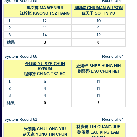
System Record 85
Round of 64
馬文睿 MA WENRUI
周朗銘 CHIUMAN WILSON
江梓恒 KWONG TSZ HANG
蘇天予 SO TIN YU
1
12
10
2
11
9
3
14
12
結果
3
0
System Record 88
Round of 64
余鍶浚 YU SZE CHUN
史鴻軒 SHEE HUNG HIN
HYRUM
劉晉熙 LAU CHUN HEI
程梓皓 CHING TSZ HO
1
6
11
2
4
11
3
4
11
結果
0
3
System Record 91
Round of 64
林廣覺 LIN GUANG JUE
朱朗堯 CHU LONG YIU
劉儆霖 LAU KING LAM
翁天進 YUNG TIN CHUN