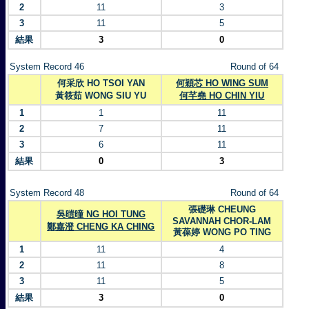
2
11
3
3
11
5
結果
3
0
System Record 46
Round of 64
何采欣 HO TSOI YAN
何穎芯 HO WING SUM
黃筱茹 WONG SIU YU
何芊堯 HO CHIN YIU
1
1
11
2
7
11
3
6
11
結果
0
3
System Record 48
Round of 64
張礎琳 CHEUNG
吳暟曈 NG HOI TUNG
SAVANNAH CHOR-LAM
鄭嘉澄 CHENG KA CHING
黃葆婷 WONG PO TING
1
11
4
2
11
8
3
11
5
結果
3
0