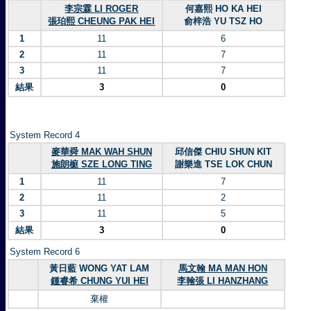
李宗霖 LI ROGER
何嘉熙 HO KA HEI
張珀熙 CHEUNG PAK HEI
俞梓浩 YU TSZ HO
1
11
6
2
11
7
3
11
7
結果
3
0
System Record 4
麥華舜 MAK WAH SHUN
邱信傑 CHIU SHUN KIT
施朗榳 SZE LONG TING
謝樂進 TSE LOK CHUN
1
11
7
2
11
2
3
11
5
結果
3
0
System Record 6
黃日藍 WONG YAT LAM
馬文翰 MA MAN HON
鍾睿希 CHUNG YUI HEI
李翰張 LI HANZHANG
棄權