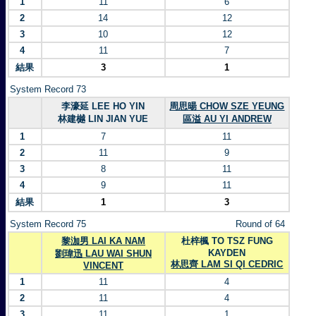
1
11
6
2
14
12
3
10
12
4
11
7
結果
3
1
System Record 73
李濠延 LEE HO YIN
周思暘 CHOW SZE YEUNG
林建樾 LIN JIAN YUE
區溢 AU YI ANDREW
1
7
11
2
11
9
3
8
11
4
9
11
結果
1
3
System Record 75
Round of 64
黎泇男 LAI KA NAM
杜梓楓 TO TSZ FUNG
KAYDEN
劉瑋迅 LAU WAI SHUN
林思齊 LAM SI QI CEDRIC
VINCENT
1
11
4
2
11
4
3
11
1