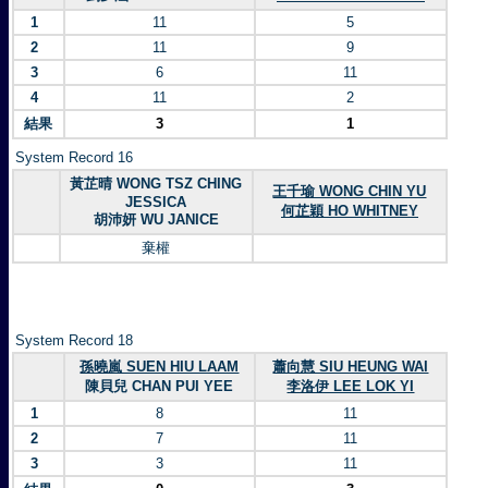
1
11
5
2
11
9
3
6
11
4
11
2
結果
3
1
System Record 16
黃芷晴 WONG TSZ CHING
王千瑜 WONG CHIN YU
JESSICA
何芷穎 HO WHITNEY
胡沛妍 WU JANICE
棄權
System Record 18
孫曉嵐 SUEN HIU LAAM
蕭向慧 SIU HEUNG WAI
陳貝兒 CHAN PUI YEE
李洛伊 LEE LOK YI
1
8
11
2
7
11
3
3
11