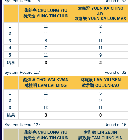
System Record 115
Round of 32
袁嘉澄 YUEN KA CHING
朱朗堯 CHU LONG YIU
ZIV
翁天進 YUNG TIN CHUN
袁嘉樂 YUEN KA LOK MAX
1
11
2
2
11
4
3
8
11
4
7
11
5
11
9
結果
3
2
System Record 117
Round of 32
蔡煒坤 CHOI WAI KWAN
林耀辰 LAM YIU SEN
林禮明 LAM LAI MING
歐君顥 OU JUNHAO
1
11
5
2
11
9
3
13
11
結果
3
0
System Record 127
Round of 16
朱朗堯 CHU LONG YIU
林則錦 LIN ZEJIN
翁天進 YUNG TIN CHUN
譚政賢 TAM CHING YIN