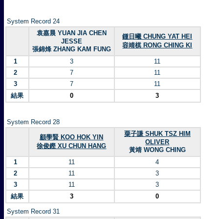
System Record 24
袁嘉晨 YUAN JIA CHEN
鍾日曦 CHUNG YAT HEI
JESSE
容靖棋 RONG CHING KI
張錦烽 ZHANG KAM FUNG
1
3
11
2
7
11
3
7
11
結果
0
3
System Record 28
粟子謙 SHUK TSZ HIM
顧學賢 KOO HOK YIN
OLIVER
徐俊鏗 XU CHUN HANG
黃靖 WONG CHING
1
11
4
2
11
3
3
11
3
結果
3
0
System Record 31