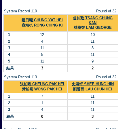
System Record 110
Round of 32
曾仲勤 TSANG CHUNG
鍾日曦 CHUNG YAT HEI
KAN
容靖棋 RONG CHING KI
林蕎智 LAM GEORGE
1
12
10
2
4
11
3
11
8
4
5
11
5
11
9
結果
3
2
System Record 113
Round of 32
張柏晞 CHEUNG PAK HEI
史鴻軒 SHEE HUNG HIN
黃柏熹 WONG PAK HEI
劉晉熙 LAU CHUN HEI
1
7
11
2
1
11
3
4
11
結果
0
3