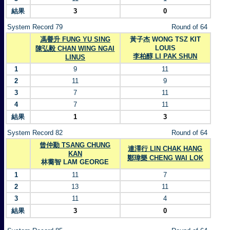
結果
3
0
System Record 79
Round of 64
馮譽升 FUNG YU SING
黃子杰 WONG TSZ KIT
LOUIS
陳弘毅 CHAN WING NGAI
李柏醇 LI PAK SHUN
LINUS
1
9
11
2
11
9
3
7
11
4
7
11
結果
1
3
System Record 82
Round of 64
曾仲勤 TSANG CHUNG
連澤行 LIN CHAK HANG
KAN
鄭瑋樂 CHENG WAI LOK
林蕎智 LAM GEORGE
1
11
7
2
13
11
3
11
4
結果
3
0