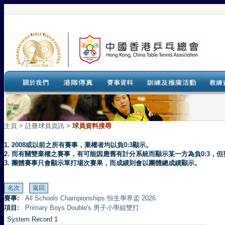
主頁
>
註冊球員資訊 >
球員資料搜尋
1. 2008或以前之所有賽事，棄權者均以負0:3顯示。
2. 而有關雙棄權之賽事，有可能因應舊有計分系統而顯示某一方為負0:3
3. 團體賽事只會顯示單打場次賽果，而成績則會以團體總成績顯示。
賽事:
All Schools Championships 恒生學界盃 2026
項目:
Primary Boys Double's 男子小學組雙打
System Record 1