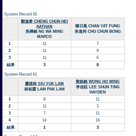
System Record 55
鄭進希 CHENG CHUN HEI
陳日風 CHAN YAT FUNG
NATHAN
吳樺銘 NG WA MING
朱進邦 CHU CHUN BONG
MARCO
1
11
7
2
11
9
3
11
6
結果
3
0
System Record 61
黃皓銘 WONG HO MING
蕭煜林 SIU YUK LAM
李信廷 LEE SHUN TING
林柏霖 LAM PAK LAM
HAYDEN
1
8
11
2
11
3
3
7
11
4
14
16
結果
1
3