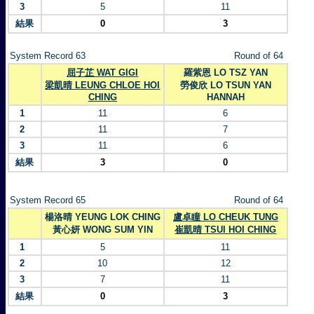
3
5
11
結果
0
3
System Record 63
Round of 64
屈子芷 WAT GIGI
羅紫恩 LO TSZ YAN
梁凱晴 LEUNG CHLOE HOI
勞俊欣 LO TSUN YAN
CHING
HANNAH
1
11
6
2
11
7
3
11
6
結果
3
0
System Record 65
Round of 64
楊洛晴 YEUNG LOK CHING
盧卓瞳 LO CHEUK TUNG
黃心妍 WONG SUM YIN
崔凱晴 TSUI HOI CHING
1
5
11
2
10
12
3
7
11
結果
0
3