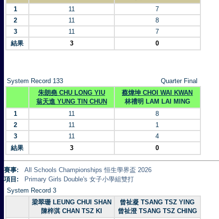
1
11
7
2
11
8
3
11
7
結果
3
0
System Record 133
Quarter Final
朱朗堯 CHU LONG YIU
蔡煒坤 CHOI WAI KWAN
翁天進 YUNG TIN CHUN
林禮明 LAM LAI MING
1
11
8
2
11
1
3
11
4
結果
3
0
賽事:
All Schools Championships 恒生學界盃 2026
項目:
Primary Girls Double's 女子小學組雙打
System Record 3
梁翠珊 LEUNG CHUI SHAN
曾祉凝 TSANG TSZ YING
陳梓淇 CHAN TSZ KI
曾祉澄 TSANG TSZ CHING