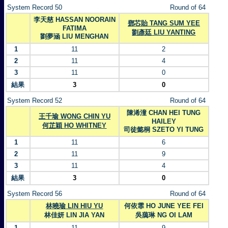
System Record 50
Round of 64
李天慈 HASSAN NOORAIN
鄧芯貽 TANG SUM YEE
FATIMA
劉彥廷 LIU YANTING
劉夢涵 LIU MENGHAN
1
11
2
2
11
4
3
11
0
結果
3
0
System Record 52
Round of 64
陳浠潼 CHAN HEI TUNG
王千瑜 WONG CHIN YU
HAILEY
何芷穎 HO WHITNEY
司徒懿桐 SZETO YI TUNG
1
11
6
2
11
9
3
11
4
結果
3
0
System Record 56
Round of 64
林曉瑜 LIN HIU YU
何依霏 HO JUNE YEE FEI
林佳妍 LIN JIA YAN
吳藹琳 NG OI LAM
1
11
9