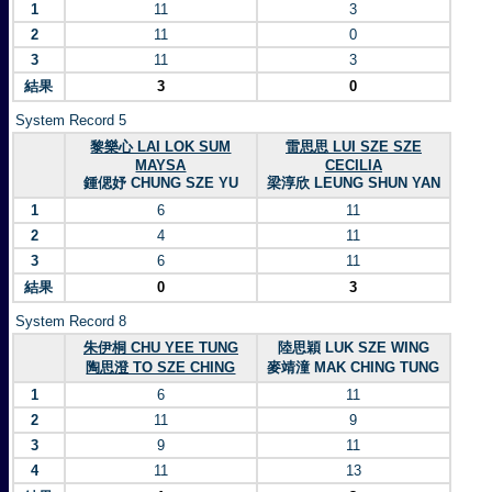
1
11
3
2
11
0
3
11
3
結果
3
0
System Record 5
黎樂心 LAI LOK SUM
雷思思 LUI SZE SZE
MAYSA
CECILIA
鍾偲妤 CHUNG SZE YU
梁淳欣 LEUNG SHUN YAN
1
6
11
2
4
11
3
6
11
結果
0
3
System Record 8
朱伊桐 CHU YEE TUNG
陸思穎 LUK SZE WING
陶思澄 TO SZE CHING
麥靖潼 MAK CHING TUNG
1
6
11
2
11
9
3
9
11
4
11
13