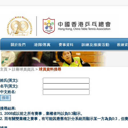
主頁
>
註冊球員資訊 >
球員資料搜尋
姓氏(英文):
名字(英文):
中文姓名:
搜尋結果:
1. 2008或以前之所有賽事，棄權者均以負0:3顯示。
2. 而有關雙棄權之賽事，有可能因應舊有計分系統而顯示某一方為負0:3，