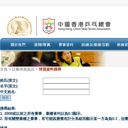
主頁
>
註冊球員資訊 >
球員資料搜尋
姓氏(英文):
名字(英文):
中文姓名:
搜尋結果:
1. 2008或以前之所有賽事，棄權者均以負0:3顯示。
2. 而有關雙棄權之賽事，有可能因應舊有計分系統而顯示某一方為負0:3，