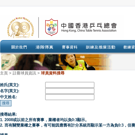
主頁
>
註冊球員資訊 >
球員資料搜尋
姓氏(英文):
名字(英文):
中文姓名:
搜尋結果:
1. 2008或以前之所有賽事，棄權者均以負0:3顯示。
2. 而有關雙棄權之賽事，有可能因應舊有計分系統而顯示某一方為負0:3，