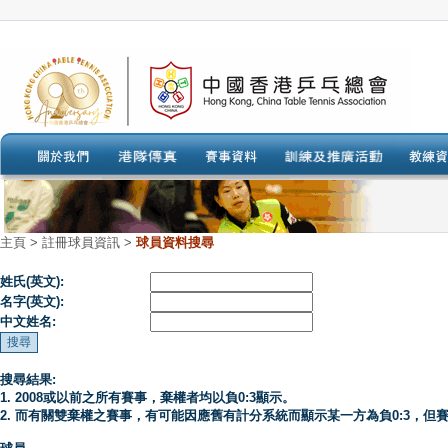
主頁
>
註冊球員資訊 >
球員資料搜尋
姓氏(英文):
名字(英文):
中文姓名:
搜尋結果:
1. 2008或以前之所有賽事，棄權者均以負0:3顯示。
2. 而有關雙棄權之賽事，有可能因應舊有計分系統而顯示某一方為負0:3，