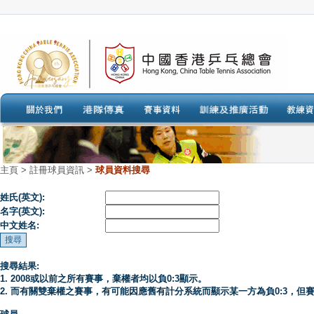
主頁
>
註冊球員資訊 >
球員資料搜尋
姓氏(英文):
名字(英文):
中文姓名:
搜尋結果:
1. 2008或以前之所有賽事，棄權者均以負0:3顯示。
2. 而有關雙棄權之賽事，有可能因應舊有計分系統而顯示某一方為負0:3，