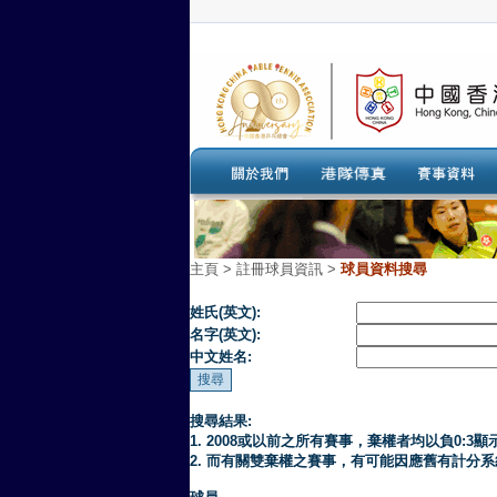
主頁
>
註冊球員資訊 >
球員資料搜尋
姓氏(英文):
名字(英文):
中文姓名:
搜尋結果:
1. 2008或以前之所有賽事，棄權者均以負0:3顯
2. 而有關雙棄權之賽事，有可能因應舊有計分