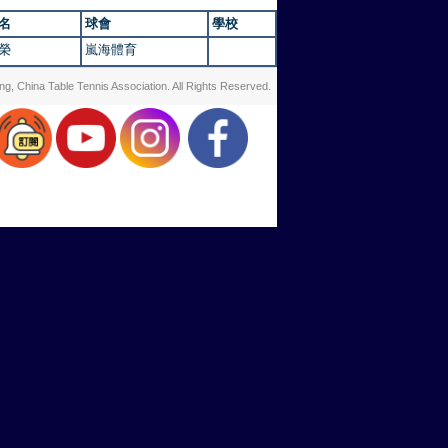
名
球會
學校
子榮
嵐海體育