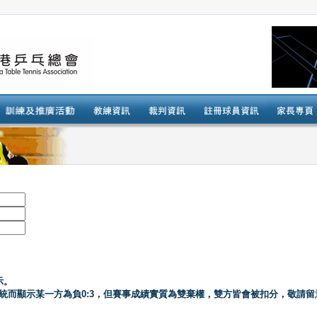
示。
系統而顯示某一方為負0:3，但賽事成績實質為雙棄權，雙方皆會被扣分，敬請留