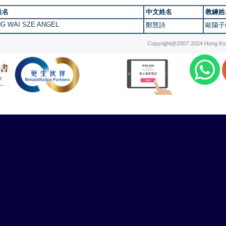
姓名
中文姓名
教練姓
G WAI SZE ANGEL
鄭慧詩
歐陽