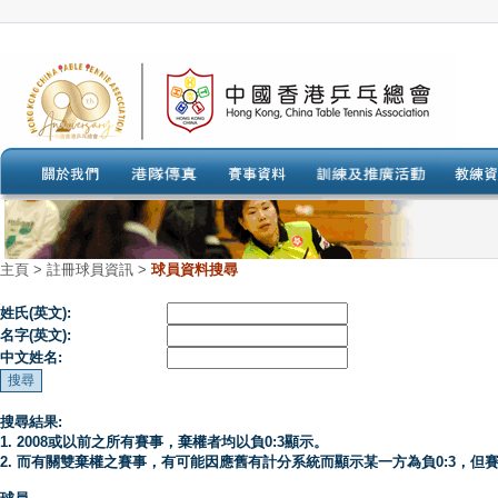
主頁
>
註冊球員資訊 >
球員資料搜尋
姓氏(英文):
名字(英文):
中文姓名:
搜尋結果:
1. 2008或以前之所有賽事，棄權者均以負0:3顯示。
2. 而有關雙棄權之賽事，有可能因應舊有計分系統而顯示某一方為負0:3，