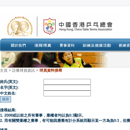
主頁
>
註冊球員資訊 >
球員資料搜尋
姓氏(英文):
名字(英文):
中文姓名:
搜尋結果:
1. 2008或以前之所有賽事，棄權者均以負0:3顯示。
2. 而有關雙棄權之賽事，有可能因應舊有計分系統而顯示某一方為負0:3，