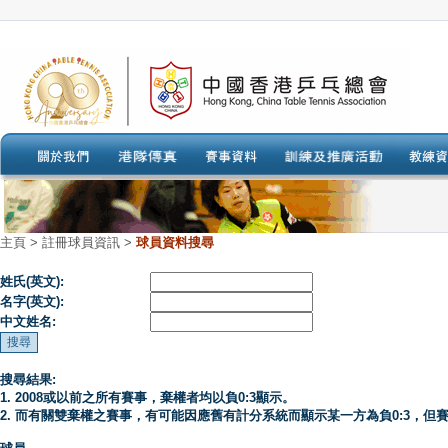
主頁
>
註冊球員資訊 >
球員資料搜尋
姓氏(英文):
名字(英文):
中文姓名:
搜尋結果:
1. 2008或以前之所有賽事，棄權者均以負0:3顯示。
2. 而有關雙棄權之賽事，有可能因應舊有計分系統而顯示某一方為負0:3，