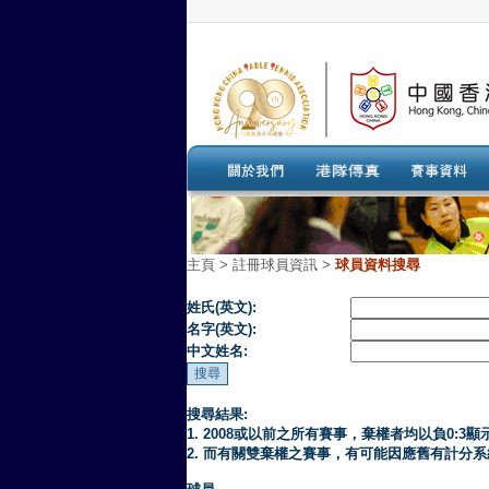
主頁
>
註冊球員資訊 >
球員資料搜尋
姓氏(英文):
名字(英文):
中文姓名:
搜尋結果:
1. 2008或以前之所有賽事，棄權者均以負0:3顯
2. 而有關雙棄權之賽事，有可能因應舊有計分