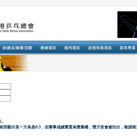
示。
系統而顯示某一方為負0:3，但賽事成績實質為雙棄權，雙方皆會被扣分，敬請留