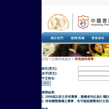
主頁
>
註冊球員資訊 >
球員資料搜尋
姓氏(英文):
名字(英文):
中文姓名:
搜尋結果:
1. 2008或以前之所有賽事，棄權者均以負0:3顯
2. 而有關雙棄權之賽事，有可能因應舊有計分