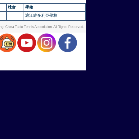
球會
學校
滬江維多利亞學校