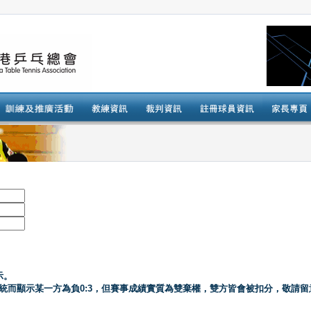
示。
系統而顯示某一方為負0:3，但賽事成績實質為雙棄權，雙方皆會被扣分，敬請留