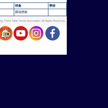
球會
學校
國瑞體藝