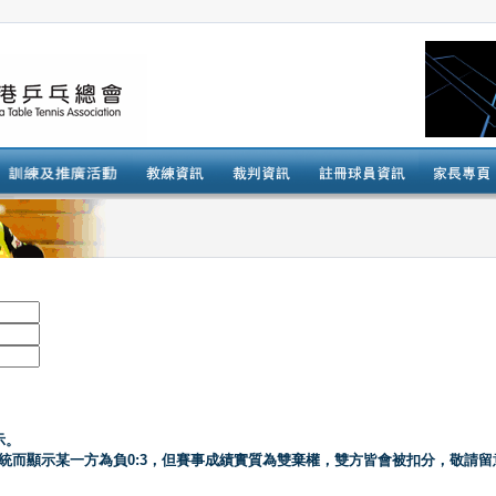
示。
系統而顯示某一方為負0:3，但賽事成績實質為雙棄權，雙方皆會被扣分，敬請留