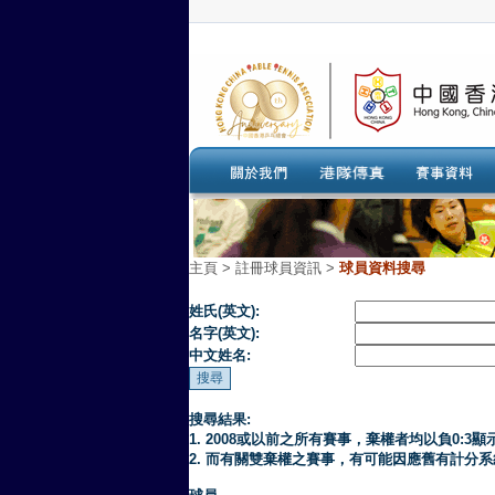
主頁
>
註冊球員資訊 >
球員資料搜尋
姓氏(英文):
名字(英文):
中文姓名:
搜尋結果:
1. 2008或以前之所有賽事，棄權者均以負0:3顯
2. 而有關雙棄權之賽事，有可能因應舊有計分