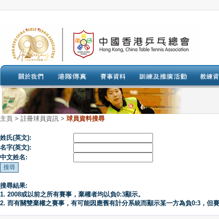
主頁
>
註冊球員資訊 >
球員資料搜尋
姓氏(英文):
名字(英文):
中文姓名:
搜尋結果:
1. 2008或以前之所有賽事，棄權者均以負0:3顯示。
2. 而有關雙棄權之賽事，有可能因應舊有計分系統而顯示某一方為負0:3，