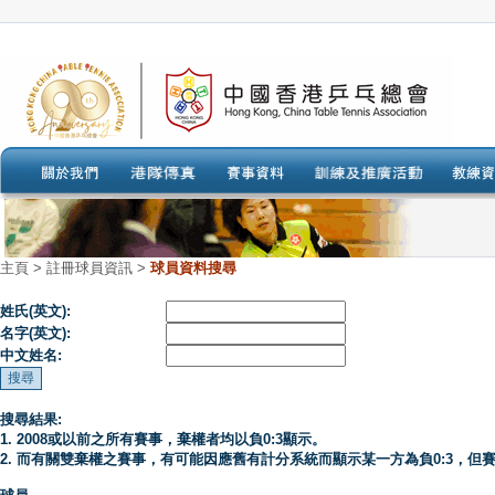
主頁
>
註冊球員資訊 >
球員資料搜尋
姓氏(英文):
名字(英文):
中文姓名:
搜尋結果:
1. 2008或以前之所有賽事，棄權者均以負0:3顯示。
2. 而有關雙棄權之賽事，有可能因應舊有計分系統而顯示某一方為負0:3，