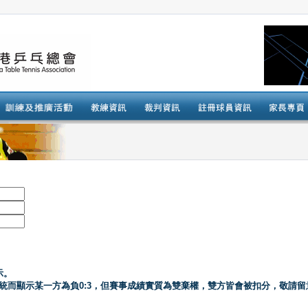
示。
系統而顯示某一方為負0:3，但賽事成績實質為雙棄權，雙方皆會被扣分，敬請留