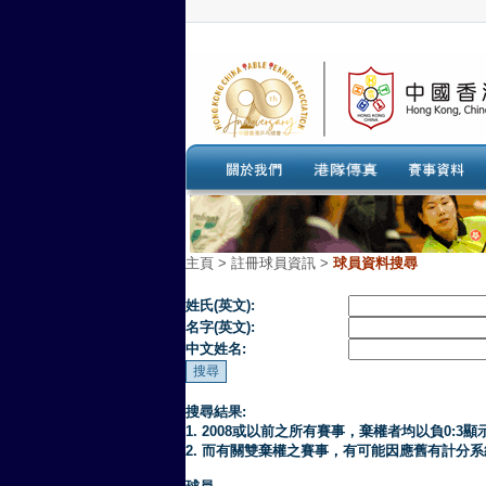
主頁
>
註冊球員資訊 >
球員資料搜尋
姓氏(英文):
名字(英文):
中文姓名:
搜尋結果:
1. 2008或以前之所有賽事，棄權者均以負0:3顯
2. 而有關雙棄權之賽事，有可能因應舊有計分