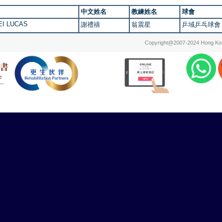
中文姓名
教練姓名
球會
HEI LUCAS
謝禮禧
翁震星
乒域乒乓球