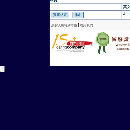
球員
英
AU