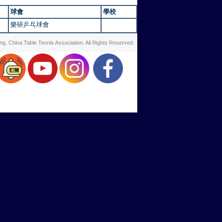
球會
學校
樂研乒乓球會