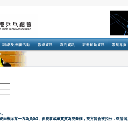
示。
系統而顯示某一方為負0:3，但賽事成績實質為雙棄權，雙方皆會被扣分，敬請留