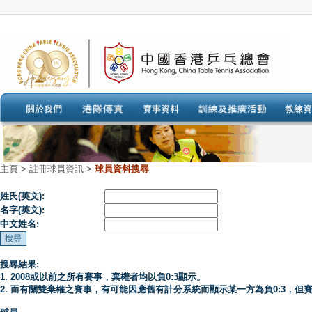
主頁
>
註冊球員資訊 >
球員資料搜尋
姓氏(英文):
名字(英文):
中文姓名:
搜尋結果:
1. 2008或以前之所有賽事，棄權者均以負0:3顯示。
2. 而有關雙棄權之賽事，有可能因應舊有計分系統而顯示某一方為負0:3，