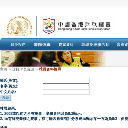
主頁
>
註冊球員資訊 >
球員資料搜尋
姓氏(英文):
名字(英文):
中文姓名:
搜尋結果:
1. 2008或以前之所有賽事，棄權者均以負0:3顯示。
2. 而有關雙棄權之賽事，有可能因應舊有計分系統而顯示某一方為負0:3，