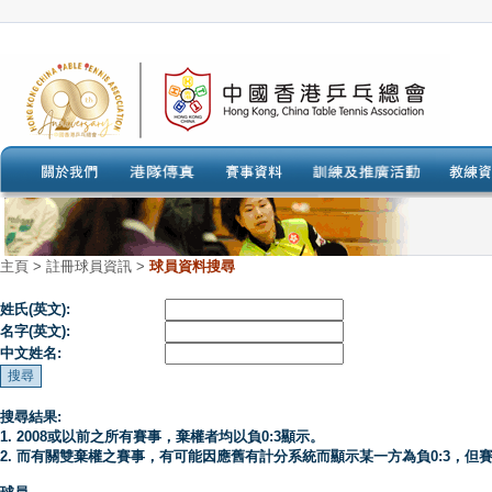
主頁
>
註冊球員資訊 >
球員資料搜尋
姓氏(英文):
名字(英文):
中文姓名:
搜尋結果:
1. 2008或以前之所有賽事，棄權者均以負0:3顯示。
2. 而有關雙棄權之賽事，有可能因應舊有計分系統而顯示某一方為負0:3，