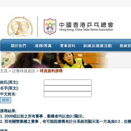
主頁
>
註冊球員資訊 >
球員資料搜尋
姓氏(英文):
名字(英文):
中文姓名:
搜尋結果:
1. 2008或以前之所有賽事，棄權者均以負0:3顯示。
2. 而有關雙棄權之賽事，有可能因應舊有計分系統而顯示某一方為負0:3，