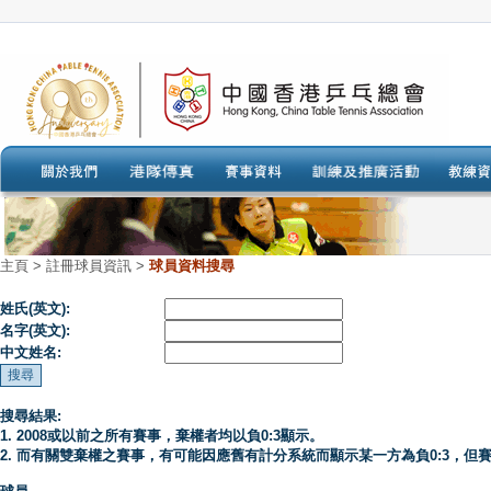
主頁
>
註冊球員資訊 >
球員資料搜尋
姓氏(英文):
名字(英文):
中文姓名:
搜尋結果:
1. 2008或以前之所有賽事，棄權者均以負0:3顯示。
2. 而有關雙棄權之賽事，有可能因應舊有計分系統而顯示某一方為負0:3，