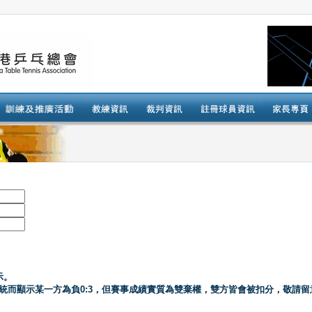
示。
系統而顯示某一方為負0:3，但賽事成績實質為雙棄權，雙方皆會被扣分，敬請留