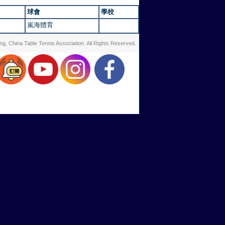
球會
學校
嵐海體育