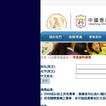
主頁
>
註冊球員資訊 >
球員資料搜尋
姓氏(英文):
名字(英文):
中文姓名:
搜尋結果:
1. 2008或以前之所有賽事，棄權者均以負0:3顯
2. 而有關雙棄權之賽事，有可能因應舊有計分