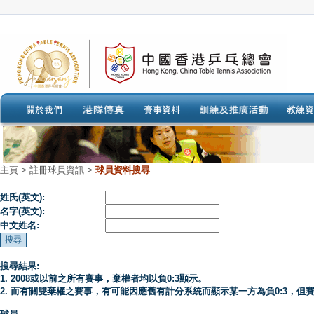
主頁
>
註冊球員資訊 >
球員資料搜尋
姓氏(英文):
名字(英文):
中文姓名:
搜尋結果:
1. 2008或以前之所有賽事，棄權者均以負0:3顯示。
2. 而有關雙棄權之賽事，有可能因應舊有計分系統而顯示某一方為負0:3，