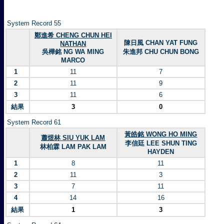
System Record 55
鄭進希 CHENG CHUN HEI
陳日風 CHAN YAT FUNG
NATHAN
吳樺銘 NG WA MING
朱進邦 CHU CHUN BONG
MARCO
1
11
7
2
11
9
3
11
6
結果
3
0
System Record 61
黃皓銘 WONG HO MING
蕭煜林 SIU YUK LAM
李信廷 LEE SHUN TING
林柏霖 LAM PAK LAM
HAYDEN
1
8
11
2
11
3
3
7
11
4
14
16
結果
1
3