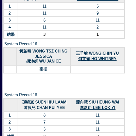
1
11
5
2
11
9
3
6
11
4
11
2
結果
3
1
System Record 16
黃芷晴 WONG TSZ CHING
王千瑜 WONG CHIN YU
JESSICA
何芷穎 HO WHITNEY
胡沛妍 WU JANICE
棄權
System Record 18
孫曉嵐 SUEN HIU LAAM
蕭向慧 SIU HEUNG WAI
陳貝兒 CHAN PUI YEE
李洛伊 LEE LOK YI
1
8
11
2
7
11
3
3
11