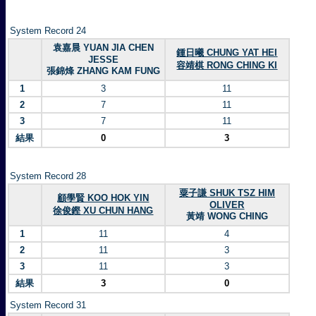
System Record 24
袁嘉晨 YUAN JIA CHEN
鍾日曦 CHUNG YAT HEI
JESSE
容靖棋 RONG CHING KI
張錦烽 ZHANG KAM FUNG
1
3
11
2
7
11
3
7
11
結果
0
3
System Record 28
粟子謙 SHUK TSZ HIM
顧學賢 KOO HOK YIN
OLIVER
徐俊鏗 XU CHUN HANG
黃靖 WONG CHING
1
11
4
2
11
3
3
11
3
結果
3
0
System Record 31