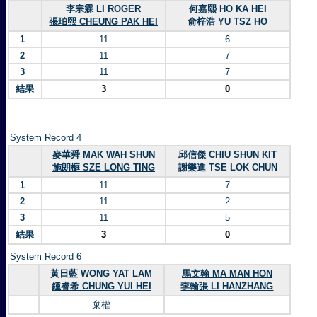
李宗霖 LI ROGER
何嘉熙 HO KA HEI
張珀熙 CHEUNG PAK HEI
俞梓浩 YU TSZ HO
1
11
6
2
11
7
3
11
7
結果
3
0
System Record 4
麥華舜 MAK WAH SHUN
邱信傑 CHIU SHUN KIT
施朗榳 SZE LONG TING
謝樂進 TSE LOK CHUN
1
11
7
2
11
2
3
11
5
結果
3
0
System Record 6
黃日藍 WONG YAT LAM
馬文翰 MA MAN HON
鍾睿希 CHUNG YUI HEI
李翰張 LI HANZHANG
棄權