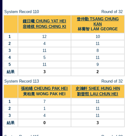
System Record 110
Round of 32
曾仲勤 TSANG CHUNG
鍾日曦 CHUNG YAT HEI
KAN
容靖棋 RONG CHING KI
林蕎智 LAM GEORGE
1
12
10
2
4
11
3
11
8
4
5
11
5
11
9
結果
3
2
System Record 113
Round of 32
張柏晞 CHEUNG PAK HEI
史鴻軒 SHEE HUNG HIN
黃柏熹 WONG PAK HEI
劉晉熙 LAU CHUN HEI
1
7
11
2
1
11
3
4
11
結果
0
3