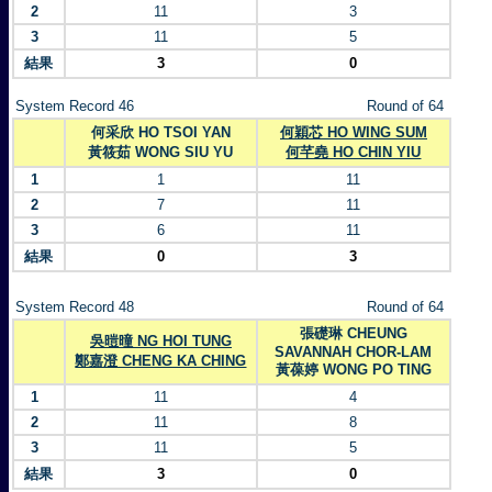
2
11
3
3
11
5
結果
3
0
System Record 46
Round of 64
何采欣 HO TSOI YAN
何穎芯 HO WING SUM
黃筱茹 WONG SIU YU
何芊堯 HO CHIN YIU
1
1
11
2
7
11
3
6
11
結果
0
3
System Record 48
Round of 64
張礎琳 CHEUNG
吳暟曈 NG HOI TUNG
SAVANNAH CHOR-LAM
鄭嘉澄 CHENG KA CHING
黃葆婷 WONG PO TING
1
11
4
2
11
8
3
11
5
結果
3
0