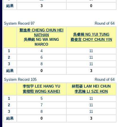
結果
3
0
System Record 97
Round of 64
鄭進希 CHENG CHUN HEI
吳睿桐 NG YUI TUNG
NATHAN
吳樺銘 NG WA MING
蔡俊言 CHOY CHUN YIN
MARCO
1
4
11
2
6
11
3
8
11
結果
0
3
System Record 105
Round of 64
李恒宇 LEE HANG YU
林熙葰 LAM HEI CHUN
黄楷熙 WONG KAIHEI
李思翰 LI SZE HON
1
5
11
2
7
11
3
8
11
結果
0
3