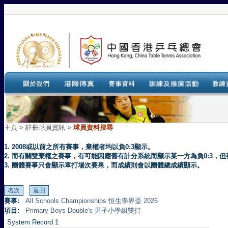
主頁
>
註冊球員資訊 >
球員資料搜尋
1. 2008或以前之所有賽事，棄權者均以負0:3顯示。
2. 而有關雙棄權之賽事，有可能因應舊有計分系統而顯示某一方為負0:3
3. 團體賽事只會顯示單打場次賽果，而成績則會以團體總成績顯示。
賽事:
All Schools Championships 恒生學界盃 2026
項目:
Primary Boys Double's 男子小學組雙打
System Record 1