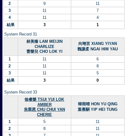
2
9
11
3
11
7
4
11
4
結果
3
1
System Record 31
林美臻 LAM MEIJIN
向翊言 XIANG YIYAN
CHARLIZE
魏謙柔 NGAI HIM YAU
曹樂兒 CHO LOK YI
1
11
6
2
11
8
3
11
5
結果
3
0
System Record 33
徐睿樂 TSUI YUI LOK
韓雨晴 HON YU QING
AMBER
朱翠恩 CHU CHUI YAN
葉熹駧 YIP HEI TUNG
CHERIE
1
5
11
2
8
11
3
7
11