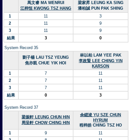
馬文睿 MA WENRUI
梁家昇 LEUNG KA SING
江梓恒 KWONG TSZ HANG
潘柏誠 PUN PAK SHING
1
11
3
2
11
9
3
11
9
結果
3
0
System Record 35
林以柏 LAM YEE PAK
劉子楊 LAU TSZ YEUNG
李政賢 LEE CHING YIN
焦亦凱 CHUE YIK HOI
KARSON
1
7
11
2
7
11
3
7
11
結果
0
3
System Record 37
余鍶浚 YU SZE CHUN
梁振軒 LEUNG CHUN HIN
HYRUM
周呈軒 CHOW CHING HIN
程梓皓 CHING TSZ HO
1
9
11