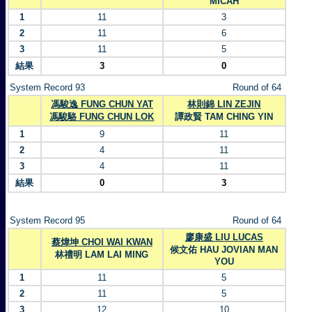
MICAH
1
11
3
2
11
6
3
11
5
結果
3
0
System Record 93
Round of 64
馮駿逸 FUNG CHUN YAT
林則錦 LIN ZEJIN
馮駿駱 FUNG CHUN LOK
譚政賢 TAM CHING YIN
1
9
11
2
4
11
3
4
11
結果
0
3
System Record 95
Round of 64
廖康盛 LIU LUCAS
蔡煒坤 CHOI WAI KWAN
候文佑 HAU JOVIAN MAN
林禮明 LAM LAI MING
YOU
1
11
5
2
11
5
3
12
10