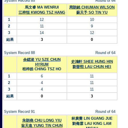
System Record 85
Round of 64
馬文睿 MA WENRUI
周朗銘 CHIUMAN WILSON
江梓恒 KWONG TSZ HANG
蘇天予 SO TIN YU
1
12
10
2
11
9
3
14
12
結果
3
0
System Record 88
Round of 64
余鍶浚 YU SZE CHUN
史鴻軒 SHEE HUNG HIN
HYRUM
劉晉熙 LAU CHUN HEI
程梓皓 CHING TSZ HO
1
6
11
2
4
11
3
4
11
結果
0
3
System Record 91
Round of 64
林廣覺 LIN GUANG JUE
朱朗堯 CHU LONG YIU
劉儆霖 LAU KING LAM
翁天進 YUNG TIN CHUN