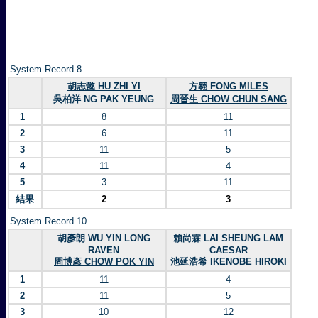
System Record 8
胡志懿 HU ZHI YI
方翱 FONG MILES
吳柏洋 NG PAK YEUNG
周晉生 CHOW CHUN SANG
1
8
11
2
6
11
3
11
5
4
11
4
5
3
11
結果
2
3
System Record 10
胡彥朗 WU YIN LONG
賴尚霖 LAI SHEUNG LAM
RAVEN
CAESAR
周博彥 CHOW POK YIN
池延浩希 IKENOBE HIROKI
1
11
4
2
11
5
3
10
12