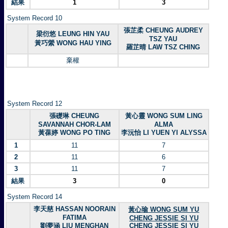
結果
1
3
System Record 10
張芷柔 CHEUNG AUDREY
梁衍悠 LEUNG HIN YAU
TSZ YAU
黃巧縈 WONG HAU YING
羅芷晴 LAW TSZ CHING
棄權
System Record 12
張礎琳 CHEUNG
黃心靈 WONG SUM LING
SAVANNAH CHOR-LAM
ALMA
黃葆婷 WONG PO TING
李沅怡 LI YUEN YI ALYSSA
1
11
7
2
11
6
3
11
7
結果
3
0
System Record 14
李天慈 HASSAN NOORAIN
黃心瑜 WONG SUM YU
FATIMA
CHENG JESSIE SI YU
劉夢涵 LIU MENGHAN
CHENG JESSIE SI YU