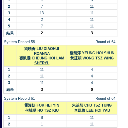
2
7
11
3
13
11
4
2
11
5
7
11
結果
2
3
System Record 58
Round of 64
劉曉薈 LIU XIAOHUI
楊凱淳 YEUNG HOI SHUN
ROANNA
張凱霖 CHEUNG HOI LAM
黃鿊穎 WONG TSZ WING
SHERYL
1
11
4
2
11
4
3
11
4
結果
3
0
System Record 61
Round of 64
霍浠妍 FOK HEI YIN
朱芷彤 CHU TSZ TUNG
何祉嶠 HO TSZ KIU
李凱悠 LEE HOI YAU
1
8
11
2
1
11