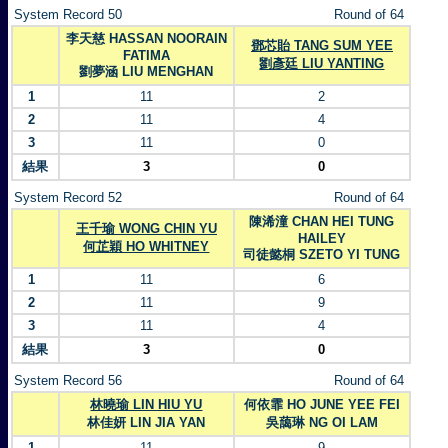
System Record 50
Round of 64
李天慈 HASSAN NOORAIN
鄧芯貽 TANG SUM YEE
FATIMA
劉彥廷 LIU YANTING
劉夢涵 LIU MENGHAN
1
11
2
2
11
4
3
11
0
結果
3
0
System Record 52
Round of 64
陳浠潼 CHAN HEI TUNG
王千瑜 WONG CHIN YU
HAILEY
何芷穎 HO WHITNEY
司徒懿桐 SZETO YI TUNG
1
11
6
2
11
9
3
11
4
結果
3
0
System Record 56
Round of 64
林曉瑜 LIN HIU YU
何依霏 HO JUNE YEE FEI
林佳妍 LIN JIA YAN
吳藹琳 NG OI LAM
1
11
9