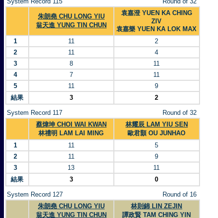
System Record 115
Round of 32
袁嘉澄 YUEN KA CHING
朱朗堯 CHU LONG YIU
ZIV
翁天進 YUNG TIN CHUN
袁嘉樂 YUEN KA LOK MAX
1
11
2
2
11
4
3
8
11
4
7
11
5
11
9
結果
3
2
System Record 117
Round of 32
蔡煒坤 CHOI WAI KWAN
林耀辰 LAM YIU SEN
林禮明 LAM LAI MING
歐君顥 OU JUNHAO
1
11
5
2
11
9
3
13
11
結果
3
0
System Record 127
Round of 16
朱朗堯 CHU LONG YIU
林則錦 LIN ZEJIN
翁天進 YUNG TIN CHUN
譚政賢 TAM CHING YIN