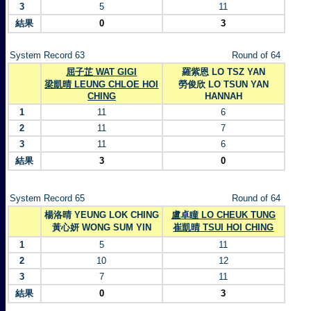
3
5
11
結果
0
3
System Record 63
Round of 64
屈子芷 WAT GIGI
羅紫恩 LO TSZ YAN
梁凱晴 LEUNG CHLOE HOI
勞俊欣 LO TSUN YAN
CHING
HANNAH
1
11
6
2
11
7
3
11
6
結果
3
0
System Record 65
Round of 64
楊洛晴 YEUNG LOK CHING
盧卓瞳 LO CHEUK TUNG
黃心妍 WONG SUM YIN
崔凱晴 TSUI HOI CHING
1
5
11
2
10
12
3
7
11
結果
0
3