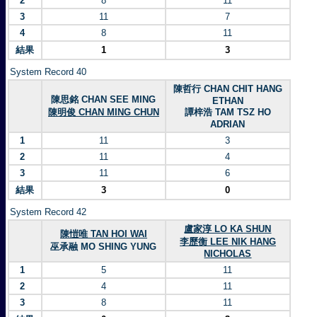
2
8
11
3
11
7
4
8
11
結果
1
3
System Record 40
陳哲行 CHAN CHIT HANG
陳思銘 CHAN SEE MING
ETHAN
陳明俊 CHAN MING CHUN
譚梓浩 TAM TSZ HO
ADRIAN
1
11
3
2
11
4
3
11
6
結果
3
0
System Record 42
盧家淳 LO KA SHUN
陳愷唯 TAN HOI WAI
李歷衡 LEE NIK HANG
巫承融 MO SHING YUNG
NICHOLAS
1
5
11
2
4
11
3
8
11