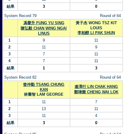
結果
3
0
System Record 79
Round of 64
馮譽升 FUNG YU SING
黃子杰 WONG TSZ KIT
LOUIS
陳弘毅 CHAN WING NGAI
李柏醇 LI PAK SHUN
LINUS
1
9
11
2
11
9
3
7
11
4
7
11
結果
1
3
System Record 82
Round of 64
曾仲勤 TSANG CHUNG
連澤行 LIN CHAK HANG
KAN
鄭瑋樂 CHENG WAI LOK
林蕎智 LAM GEORGE
1
11
7
2
13
11
3
11
4
結果
3
0