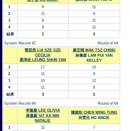
1
8
11
2
11
9
3
8
11
4
9
11
結果
1
3
System Record 42
Round of 64
雷思思 LUI SZE SZE
麥芷晴 MAK TSZ CHING
CECILIA
林佩茵 LAM PUI YAN
梁淳欣 LEUNG SHUN YAN
KELLEY
1
17
15
2
11
9
3
10
12
4
11
8
結果
3
1
System Record 44
Round of 64
李傲凝 LEE OLIVIA
陳穎彤 CHEN WING TUNG
薛嘉蔚 SIT KA WAI
何霑兒 HO ANGIE
NATALIE
1
11
7