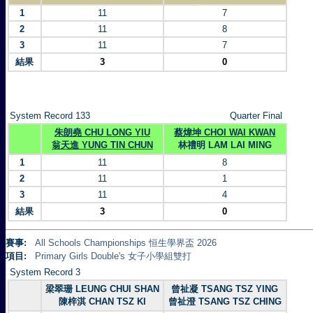
1
11
7
2
11
8
3
11
7
結果
3
0
System Record 133
Quarter Final
朱朗堯 CHU LONG YIU
蔡煒坤 CHOI WAI KWAN
翁天進 YUNG TIN CHUN
林禮明 LAM LAI MING
1
11
8
2
11
1
3
11
4
結果
3
0
賽事:
All Schools Championships 恒生學界盃 2026
項目:
Primary Girls Double's 女子小學組雙打
System Record 3
梁翠珊 LEUNG CHUI SHAN
曾祉凝 TSANG TSZ YING
陳梓淇 CHAN TSZ KI
曾祉澄 TSANG TSZ CHING