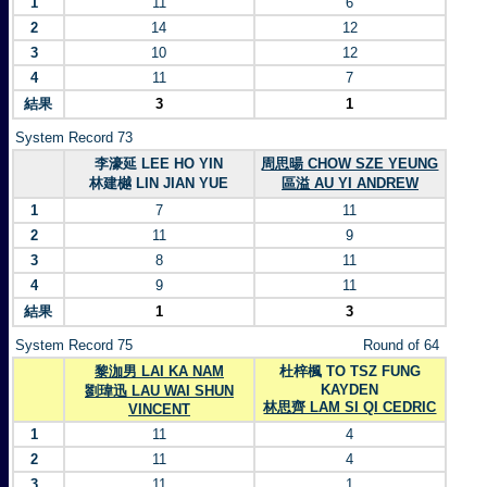
1
11
6
2
14
12
3
10
12
4
11
7
結果
3
1
System Record 73
李濠延 LEE HO YIN
周思暘 CHOW SZE YEUNG
林建樾 LIN JIAN YUE
區溢 AU YI ANDREW
1
7
11
2
11
9
3
8
11
4
9
11
結果
1
3
System Record 75
Round of 64
黎泇男 LAI KA NAM
杜梓楓 TO TSZ FUNG
KAYDEN
劉瑋迅 LAU WAI SHUN
林思齊 LAM SI QI CEDRIC
VINCENT
1
11
4
2
11
4
3
11
1