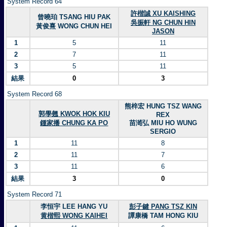
System Record 64
許楷誠 XU KAISHING
曾曉珀 TSANG HIU PAK
吳振軒 NG CHUN HIN
黃俊熹 WONG CHUN HEI
JASON
1
5
11
2
7
11
3
5
11
結果
0
3
System Record 68
熊梓宏 HUNG TSZ WANG
郭學翹 KWOK HOK KIU
REX
鍾家播 CHUNG KA PO
苗澔弘 MIU HO WUNG
SERGIO
1
11
8
2
11
7
3
11
6
結果
3
0
System Record 71
李恒宇 LEE HANG YU
彭子鍵 PANG TSZ KIN
黄楷熙 WONG KAIHEI
譚康橋 TAM HONG KIU