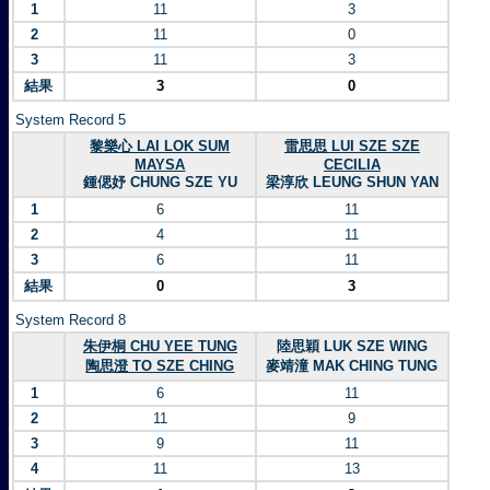
1
11
3
2
11
0
3
11
3
結果
3
0
System Record 5
黎樂心 LAI LOK SUM
雷思思 LUI SZE SZE
MAYSA
CECILIA
鍾偲妤 CHUNG SZE YU
梁淳欣 LEUNG SHUN YAN
1
6
11
2
4
11
3
6
11
結果
0
3
System Record 8
朱伊桐 CHU YEE TUNG
陸思穎 LUK SZE WING
陶思澄 TO SZE CHING
麥靖潼 MAK CHING TUNG
1
6
11
2
11
9
3
9
11
4
11
13