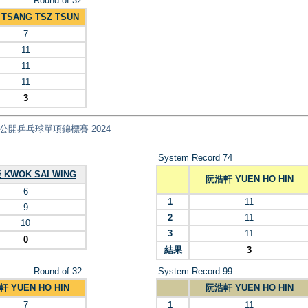
Round of 32
TSANG TSZ TSUN
7
11
11
11
3
nt) 全港公開乒乓球單項錦標賽 2024
System Record 74
KWOK SAI WING
阮浩軒 YUEN HO HIN
6
1
11
9
2
11
10
3
11
0
結果
3
Round of 32
System Record 99
 YUEN HO HIN
阮浩軒 YUEN HO HIN
7
1
11