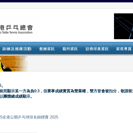
示。
系統而顯示某一方為負0:3，但賽事成績實質為雙棄權，雙方皆會被扣分，敬請留
會以團體總成績顯示。
國安盃2025全港公開乒乓球排名錦標賽 2025