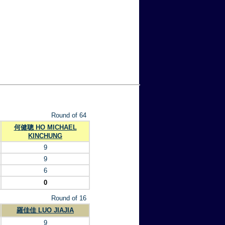
Round of 64
何健聰 HO MICHAEL
KINCHUNG
9
9
6
0
Round of 16
羅佳佳 LUO JIAJIA
9