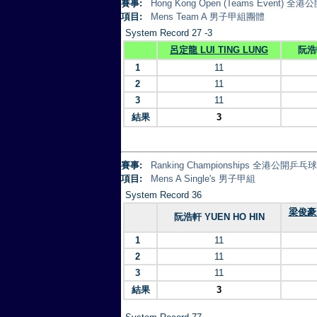
賽事:
Hong Kong Open (Teams Event)
項目:
Mens Team A 男子甲組團體
System Record 27 -3
呂定龍 LUI TING LUNG
阮浩軒
1
11
2
11
3
11
結果
3
賽事:
Ranking Championships 全港公開乒
項目:
Mens A Single's 男子甲組
System Record 36
梁俊豪 
阮浩軒 YUEN HO HIN
1
11
2
11
3
11
結果
3