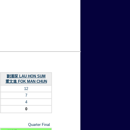
劉漢琛 LAU HON SUM
霍文進 FOK MAN CHUN
12
7
4
0
Quarter Final