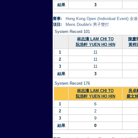
結果
3
賽事:
Hong Kong Open (Individual Eve
項目:
Mens Double's 男子雙打
System Record 101
林志濤 LAM CHI TO
陳慶華
阮浩軒 YUEN HO HIN
黃梓灝
1
11
2
11
3
11
結果
3
System Record 176
林志濤 LAM CHI TO
吳卓軒
阮浩軒 YUEN HO HIN
嚴文焯 
1
6
2
2
3
9
結果
0