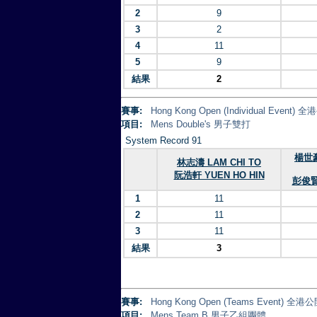
2
9
3
2
4
11
5
9
結果
2
賽事:
Hong Kong Open (Individual Eve
項目:
Mens Double's 男子雙打
System Record 91
楊世豪
林志濤 LAM CHI TO
阮浩軒 YUEN HO HIN
彭俊賢 
1
11
2
11
3
11
結果
3
賽事:
Hong Kong Open (Teams Event)
項目:
Mens Team B 男子乙組團體