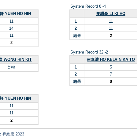
System Record 8 -4
 YUEN HO HIN
黎騏豪 LI KI HO
11
1
11
14
2
11
11
結果
2
2
System Record 32 -2
 WONG HIN KIT
何嘉濤 HO KELVIN KA TO
1
5
棄權
2
7
結果
0
 YUEN HO HIN
11
11
2
Cup 乒總盃 2023