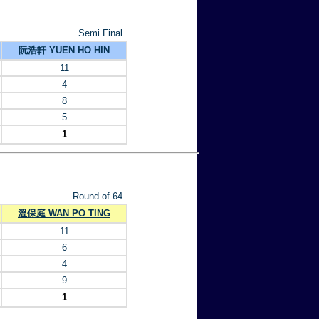
Semi Final
阮浩軒 YUEN HO HIN
11
4
8
5
1
Round of 64
溫保庭 WAN PO TING
11
6
4
9
1