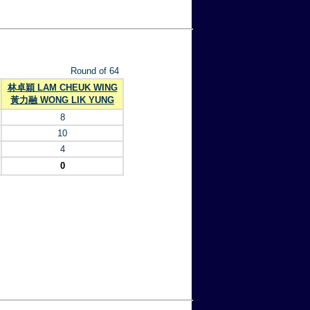
Round of 64
林卓穎 LAM CHEUK WING
黃力融 WONG LIK YUNG
8
10
4
0