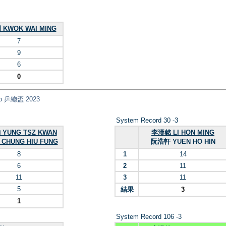
KWOK WAI MING
7
9
6
0
Cup 乒總盃 2023
System Record 30 -3
YUNG TSZ KWAN
李漢銘 LI HON MING
CHUNG HIU FUNG
阮浩軒 YUEN HO HIN
8
1
14
6
2
11
11
3
11
5
結果
3
1
System Record 106 -3