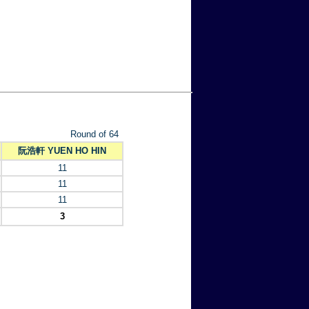
Round of 64
阮浩軒 YUEN HO HIN
11
11
11
3