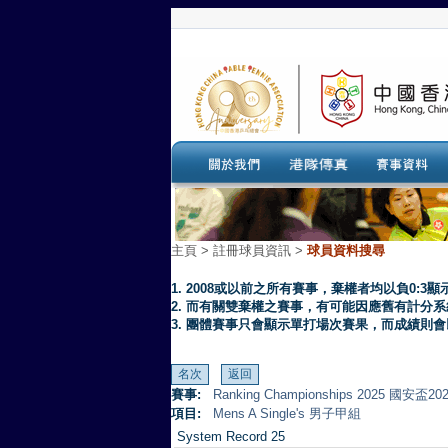
主頁
>
註冊球員資訊 >
球員資料搜尋
1. 2008或以前之所有賽事，棄權者均以負0:3顯
2. 而有關雙棄權之賽事，有可能因應舊有計分
3. 團體賽事只會顯示單打場次賽果，而成績則
賽事:
Ranking Championships 2025 
項目:
Mens A Single's 男子甲組
System Record 25