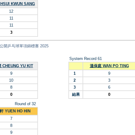
HSUI KWUN SANG
12
11
11
3
nt) 全港公開乒乓球單項錦標賽 2025
System Record 61
CHEUNG YU KIT
溫保庭 WAN PO TING
9
1
9
10
2
3
8
3
6
0
結果
0
Round of 32
 YUEN HO HIN
7
8
9