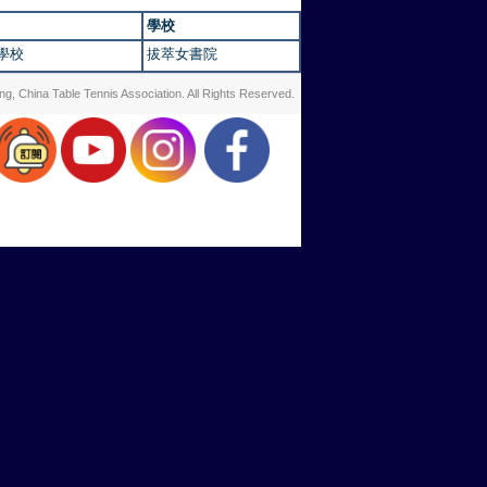
學校
學校
拔萃女書院