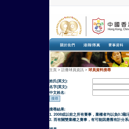
主頁
>
註冊球員資訊 >
球員資料搜尋
姓氏(英文):
名字(英文):
中文姓名:
搜尋結果:
1. 2008或以前之所有賽事，棄權者均以負0:3顯
2. 而有關雙棄權之賽事，有可能因應舊有計分