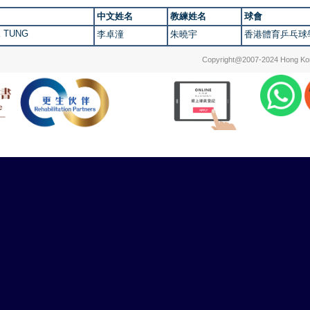
中文姓名
教練姓名
球會
K TUNG
李卓潼
朱曉宇
香港體育乒乓球