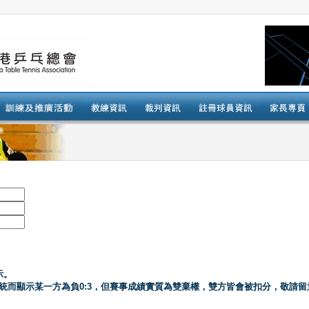
示。
系統而顯示某一方為負0:3，但賽事成績實質為雙棄權，雙方皆會被扣分，敬請留