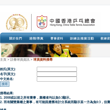
主頁
>
註冊球員資訊 >
球員資料搜尋
姓氏(英文):
名字(英文):
中文姓名:
搜尋結果:
1. 2008或以前之所有賽事，棄權者均以負0:3顯示。
2. 而有關雙棄權之賽事，有可能因應舊有計分系統而顯示某一方為負0:3，