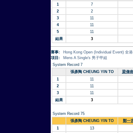
1
7
2
2
3
11
4
11
5
11
結果
3
賽事:
Hong Kong Open (Individual Eve
項目:
Mens A Single's 男子甲組
System Record 7
張彥陶 CHEUNG YIN TO
梁偉南 
1
11
2
11
3
11
結果
3
System Record 75
張彥陶 CHEUNG YIN TO
鄭一言 
1
13