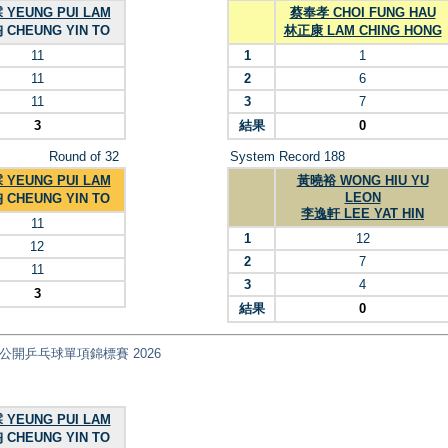
YEUNG PUI LAM
蔡奉孝 CHOI FUNG HAU
CHEUNG YIN TO
林正康 LAM CHING HONG
11
1
1
11
2
6
11
3
7
3
結果
0
Round of 32
System Record 188
YEUNG PUI LAM
黃曉裕 WONG HIU YU
LEON
CHEUNG YIN TO
李逸軒 LEE YAT HIN
11
1
12
12
2
7
11
3
4
3
結果
0
nt) 全港公開乒乓球單項錦標賽 2026
YEUNG PUI LAM
CHEUNG YIN TO