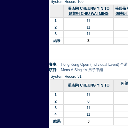
System Record 109
張彥陶 CHEUNG YIN TO
張穎倫 C
趙慧明 CHIU WAI MING
張曉玥 C
1
11
2
11
3
11
結果
3
賽事:
Hong Kong Open (Individual Eve
項目:
Mens A Single's 男子甲組
System Record 31
何健
張彥陶 CHEUNG YIN TO
1
11
2
8
3
11
4
11
結果
3