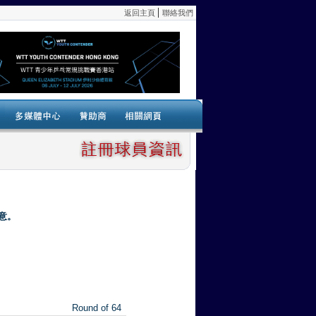
意。
Round of 64