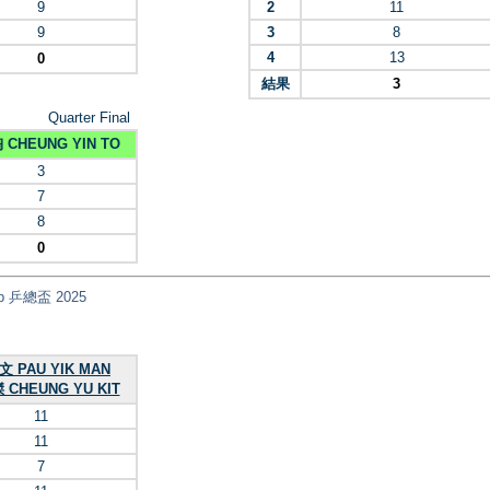
9
2
11
9
3
8
4
13
0
結果
3
Quarter Final
CHEUNG YIN TO
3
7
8
0
Cup 乒總盃 2025
 PAU YIK MAN
CHEUNG YU KIT
11
11
7