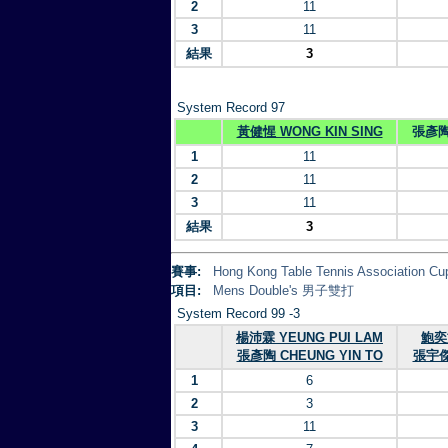
2
11
3
11
結果
3
System Record 97
黃健惺 WONG KIN SING
張彥陶 
1
11
2
11
3
11
結果
3
賽事:
Hong Kong Table Tennis Association 
項目:
Mens Double's 男子雙打
System Record 99 -3
楊沛霖 YEUNG PUI LAM
鮑奕文
張彥陶 CHEUNG YIN TO
張宇傑 
1
6
2
3
3
11