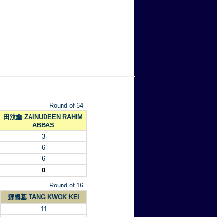
Round of 64
田汶鑫 ZAINUDEEN RAHIM
ABBAS
3
6
6
0
Round of 16
鄧國基 TANG KWOK KEI
11