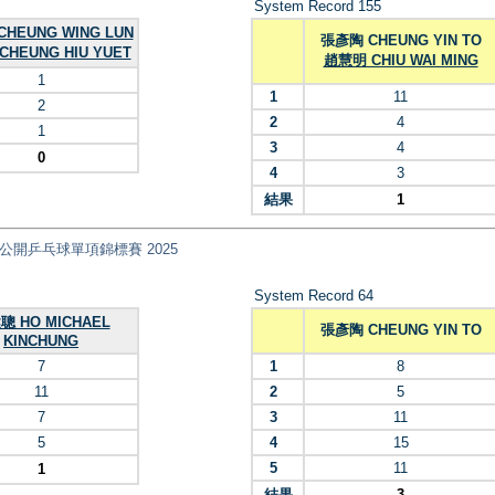
System Record 155
HEUNG WING LUN
張彥陶 CHEUNG YIN TO
HEUNG HIU YUET
趙慧明 CHIU WAI MING
1
1
11
2
2
4
1
3
4
0
4
3
結果
1
nt) 全港公開乒乓球單項錦標賽 2025
System Record 64
聰 HO MICHAEL
張彥陶 CHEUNG YIN TO
KINCHUNG
7
1
8
11
2
5
7
3
11
5
4
15
5
11
1
結果
3