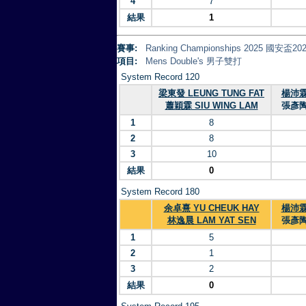
4
7
結果
1
賽事:
Ranking Championships 2025 
項目:
Mens Double's 男子雙打
System Record 120
梁東發 LEUNG TUNG FAT
楊沛霖 
蕭穎霖 SIU WING LAM
張彥陶 
1
8
2
8
3
10
結果
0
System Record 180
余卓熹 YU CHEUK HAY
楊沛霖 
林逸晨 LAM YAT SEN
張彥陶 
1
5
2
1
3
2
結果
0