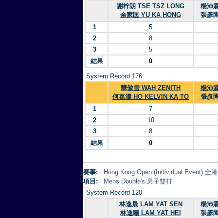
謝梓朗 TSE TSZ LONG
楊沛霖 
余家匡 YU KA HONG
張彥陶 
1
5
2
8
3
5
結果
0
System Record 176
華傲雪 WAH ZENITH
楊沛霖 
何嘉濤 HO KELVIN KA TO
張彥陶 
1
7
2
10
3
8
結果
0
賽事:
Hong Kong Open (Individual Eve
項目:
Mens Double's 男子雙打
System Record 120
林逸晨 LAM YAT SEN
楊沛霖 
林逸曦 LAM YAT HEI
張彥陶 