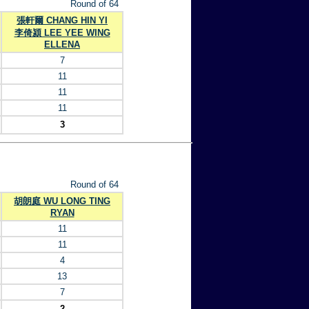
Round of 64
張軒爾 CHANG HIN YI
李倚潁 LEE YEE WING
ELLENA
7
11
11
11
3
Round of 64
胡朗庭 WU LONG TING
RYAN
11
11
4
13
7
2