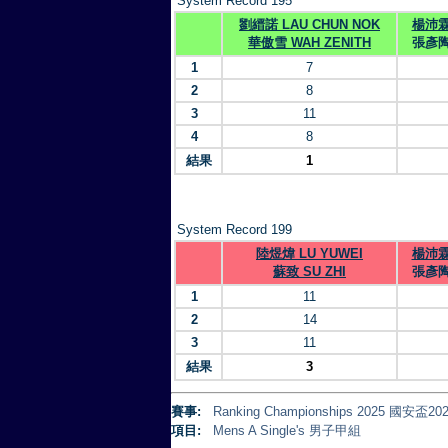
System Record 195
劉縉諾 LAU CHUN NOK
楊沛霖 
華傲雪 WAH ZENITH
張彥陶 
1
7
2
8
3
11
4
8
結果
1
System Record 199
陸煜煒 LU YUWEI
楊沛霖 
蘇致 SU ZHI
張彥陶 
1
11
2
14
3
11
結果
3
賽事:
Ranking Championships 2025 
項目:
Mens A Single's 男子甲組