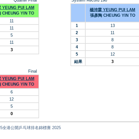
Quarter Final
System Record 198
YEUNG PUI LAM
楊沛霖 YEUNG PUI LAM
CHEUNG YIN TO
張彥陶 CHEUNG YIN TO
11
1
13
11
2
11
5
3
8
11
4
8
3
5
12
結果
3
Final
YEUNG PUI LAM
CHEUNG YIN TO
6
12
5
0
國安盃2025全港公開乒乓球排名錦標賽 2025