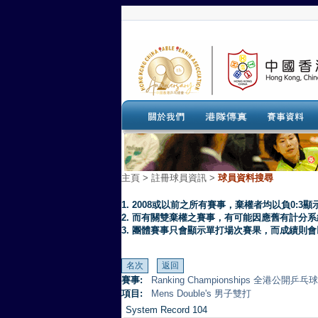
主頁
>
註冊球員資訊 >
球員資料搜尋
1. 2008或以前之所有賽事，棄權者均以負0:3顯
2. 而有關雙棄權之賽事，有可能因應舊有計分
3. 團體賽事只會顯示單打場次賽果，而成績則
賽事:
Ranking Championships 全港公開乒
項目:
Mens Double's 男子雙打
System Record 104