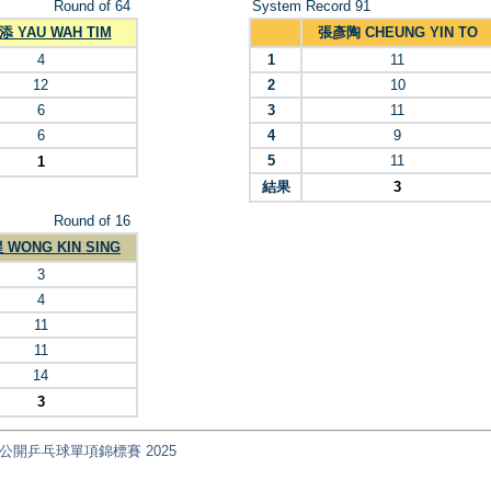
Round of 64
System Record 91
 YAU WAH TIM
張彥陶 CHEUNG YIN TO
4
1
11
12
2
10
6
3
11
6
4
9
5
11
1
結果
3
Round of 16
WONG KIN SING
3
4
11
11
14
3
nt) 全港公開乒乓球單項錦標賽 2025