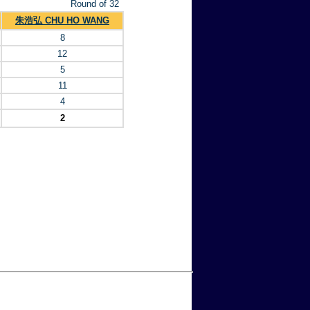
Round of 32
朱浩弘 CHU HO WANG
8
12
5
11
4
2