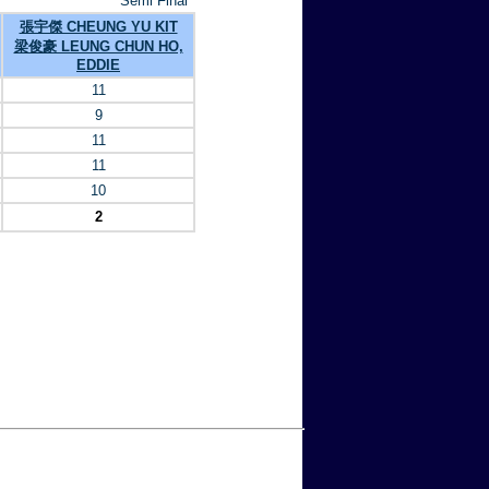
Semi Final
張宇傑 CHEUNG YU KIT
梁俊豪 LEUNG CHUN HO,
EDDIE
11
9
11
11
10
2