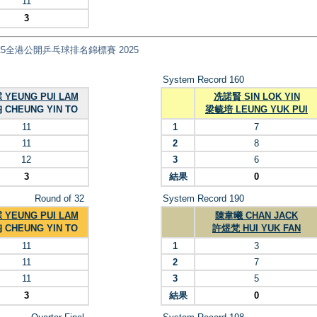
11
3
國安盃2025全港公開乒乓球排名錦標賽 2025
System Record 160
YEUNG PUI LAM
冼諾賢 SIN LOK YIN
CHEUNG YIN TO
梁毓培 LEUNG YUK PUI
11
1
7
11
2
8
12
3
6
3
結果
0
Round of 32
System Record 190
YEUNG PUI LAM
陳韋曦 CHAN JACK
CHEUNG YIN TO
許煜梵 HUI YUK FAN
11
1
3
11
2
7
11
3
5
3
結果
0