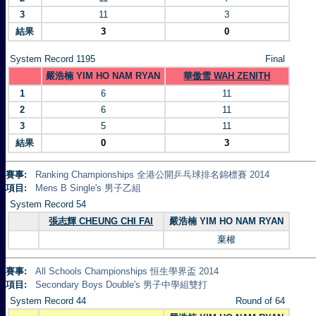
3
11
3
結果
3
0
System Record 1195
Final
嚴浩楠 YIM HO NAM RYAN
華傲雪 WAH ZENITH
1
6
11
2
6
11
3
5
11
結果
0
3
賽事:
Ranking Championships 全港公開乒乓球排名錦標賽 2014
項目:
Mens B Single's 男子乙組
System Record 54
張志輝 CHEUNG CHI FAI
嚴浩楠 YIM HO NAM RYAN
棄權
賽事:
All Schools Championships 恒生學界盃 2014
項目:
Secondary Boys Double's 男子中學組雙打
System Record 44
Round of 64