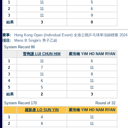
1
11
5
2
11
6
3
11
9
結果
3
0
賽事:
Hong Kong Open (Individual Event) 全港公開乒乓球單項錦標賽 2024
項目:
Mens B Single's 男子乙組
System Record 86
雷雋謙 LUI CHUN HIM
嚴浩楠 YIM HO NAM RYAN
1
11
6
2
7
11
3
11
8
4
6
11
5
5
11
結果
2
3
System Record 170
Round of 32
羅新彥 LO SUN YIN
嚴浩楠 YIM HO NAM RYAN
1
4
11
2
8
11