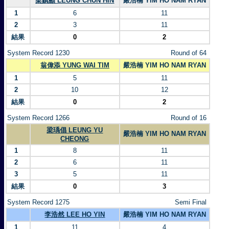
梁鎮顯 LEUNG CHUN HIN
嚴浩楠 YIM HO NAM RYAN
1
6
11
2
3
11
結果
0
2
System Record 1230
Round of 64
翁偉添 YUNG WAI TIM
嚴浩楠 YIM HO NAM RYAN
1
5
11
2
10
12
結果
0
2
System Record 1266
Round of 16
梁瑀倡 LEUNG YU
嚴浩楠 YIM HO NAM RYAN
CHEONG
1
8
11
2
6
11
3
5
11
結果
0
3
System Record 1275
Semi Final
李浩然 LEE HO YIN
嚴浩楠 YIM HO NAM RYAN
1
11
4