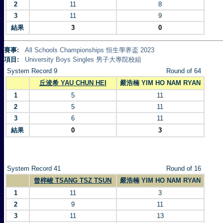
2
11
8
3
11
9
結果
3
0
賽事:
All Schools Championships 恒生學界盃 2023
項目:
University Boys Singles 男子大專院校組
System Record 9
Round of 64
丘浚希 YAU CHUN HEI
嚴浩楠 YIM HO NAM RYAN
1
5
11
2
5
11
3
6
11
結果
0
3
System Record 41
Round of 16
曾梓峻 TSANG TSZ TSUN
嚴浩楠 YIM HO NAM RYAN
1
11
3
2
9
11
3
11
13