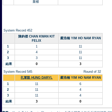
棄權
System Record 452
陳鈞傑 CHAN KWAN KIT
嚴浩楠 YIM HO NAM RYAN
FELIX
1
1
11
2
4
11
3
3
11
結果
0
3
System Record 545
Round of 32
孔軍凱 HUNG DARYL
嚴浩楠 YIM HO NAM RYAN
1
11
6
2
11
4
3
11
4
結果
3
0