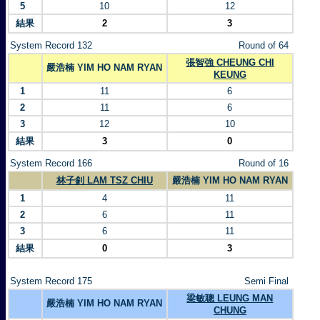
5
10
12
結果
2
3
System Record 132
Round of 64
張智強 CHEUNG CHI
嚴浩楠 YIM HO NAM RYAN
KEUNG
1
11
6
2
11
6
3
12
10
結果
3
0
System Record 166
Round of 16
林子釗 LAM TSZ CHIU
嚴浩楠 YIM HO NAM RYAN
1
4
11
2
6
11
3
6
11
結果
0
3
System Record 175
Semi Final
梁敏聰 LEUNG MAN
嚴浩楠 YIM HO NAM RYAN
CHUNG