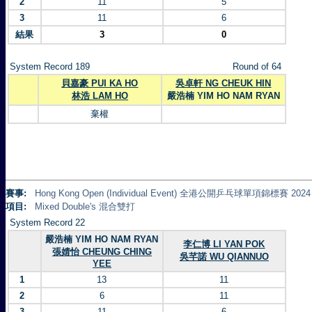
2
11
5
3
11
6
結果
3
0
System Record 189
Round of 64
貝嘉豪 PUI KA HO
吳卓軒 NG CHEUK HIN
林浩 LAM HO
嚴浩楠 YIM HO NAM RYAN
棄權
賽事:
Hong Kong Open (Individual Event) 全港公開乒乓球單項錦標賽 2024
項目:
Mixed Double's 混合雙打
System Record 22
嚴浩楠 YIM HO NAM RYAN
李仁博 LI YAN POK
張婧怡 CHEUNG CHING
吳芊諾 WU QIANNUO
YEE
1
13
11
2
6
11
3
11
6