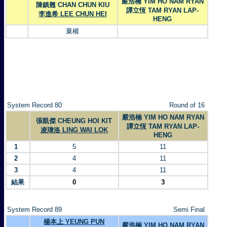
嚴浩楠 YIM HO NAM RYAN
陳鎮翹 CHAN CHUN KIU
譚立恆 TAM RYAN LAP-
李進希 LEE CHUN HEI
HENG
棄權
System Record 80
Round of 16
嚴浩楠 YIM HO NAM RYAN
張凱傑 CHEUNG HOI KIT
譚立恆 TAM RYAN LAP-
凌瑋洛 LING WAI LOK
HENG
1
5
11
2
4
11
3
4
11
結果
0
3
System Record 89
Semi Final
楊本上 YEUNG PUN
嚴浩楠 YIM HO NAM RYAN