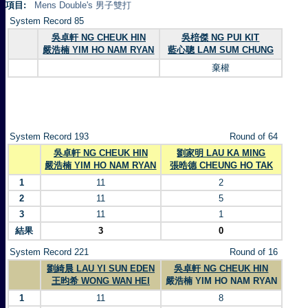
項目:
Mens Double's 男子雙打
System Record 85
吳卓軒 NG CHEUK HIN
吳棓傑 NG PUI KIT
嚴浩楠 YIM HO NAM RYAN
藍心聰 LAM SUM CHUNG
棄權
System Record 193
Round of 64
吳卓軒 NG CHEUK HIN
劉家明 LAU KA MING
嚴浩楠 YIM HO NAM RYAN
張晧德 CHEUNG HO TAK
1
11
2
2
11
5
3
11
1
結果
3
0
System Record 221
Round of 16
劉綺晨 LAU YI SUN EDEN
吳卓軒 NG CHEUK HIN
王昀希 WONG WAN HEI
嚴浩楠 YIM HO NAM RYAN
1
11
8