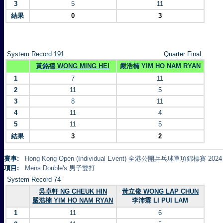
3
5
11
結果
0
3
System Record 191
Quarter Final
黃銘禧 WONG MING HEI
嚴浩楠 YIM HO NAM RYAN
1
7
11
2
11
5
3
8
11
4
11
4
5
11
5
結果
3
2
賽事:
Hong Kong Open (Individual Event) 全港公開乒乓球單項錦標賽 2024
項目:
Mens Double's 男子雙打
System Record 74
吳卓軒 NG CHEUK HIN
黃立俊 WONG LAP CHUN
嚴浩楠 YIM HO NAM RYAN
李沛霖 LI PUI LAM
1
11
6