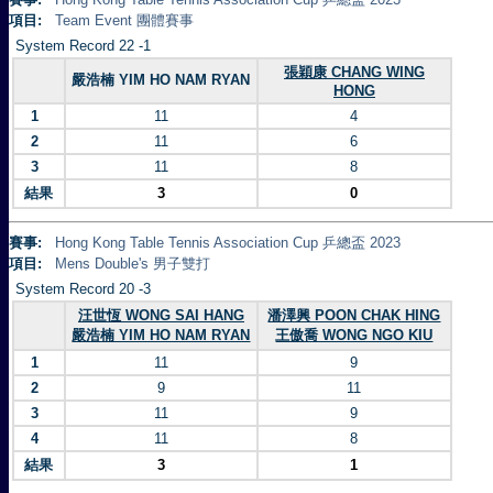
項目:
Team Event 團體賽事
System Record 22 -1
張穎康 CHANG WING
嚴浩楠 YIM HO NAM RYAN
HONG
1
11
4
2
11
6
3
11
8
結果
3
0
賽事:
Hong Kong Table Tennis Association Cup 乒總盃 2023
項目:
Mens Double's 男子雙打
System Record 20 -3
汪世恆 WONG SAI HANG
潘澤興 POON CHAK HING
嚴浩楠 YIM HO NAM RYAN
王傲喬 WONG NGO KIU
1
11
9
2
9
11
3
11
9
4
11
8
結果
3
1