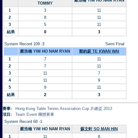
嚴浩楠 YIM HO NAM RYAN
TOMMY
1
3
11
2
8
11
3
5
11
結果
0
3
System Record 109 -3
Semi Final
嚴浩楠 YIM HO NAM RYAN
鄭鈞蔚 TE KWAN WAI
1
7
11
2
7
11
3
11
7
4
11
9
5
9
11
結果
2
3
賽事:
Hong Kong Table Tennis Association Cup 乒總盃 2013
項目:
Team Event 團體賽事
System Record 68 -1
嚴浩楠 YIM HO NAM RYAN
蘇文軒 SO MAN HIN
1
11
8