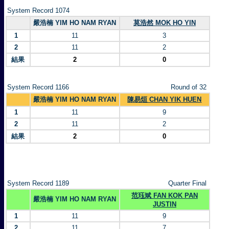
System Record 1074
嚴浩楠 YIM HO NAM RYAN
莫浩然 MOK HO YIN
1
11
3
2
11
2
結果
2
0
System Record 1166
Round of 32
嚴浩楠 YIM HO NAM RYAN
陳易烜 CHAN YIK HUEN
1
11
9
2
11
2
結果
2
0
System Record 1189
Quarter Final
范珏斌 FAN KOK PAN
嚴浩楠 YIM HO NAM RYAN
JUSTIN
1
11
9
2
11
7