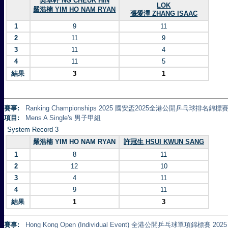
吳卓軒 NG CHEUK HIN
LOK
嚴浩楠 YIM HO NAM RYAN
張愛澤 ZHANG ISAAC
1
9
11
2
11
9
3
11
4
4
11
5
結果
3
1
賽事:
Ranking Championships 2025 國安盃2025全港公開乒乓球排名錦標賽 
項目:
Mens A Single's 男子甲組
System Record 3
嚴浩楠 YIM HO NAM RYAN
許冠生 HSUI KWUN SANG
1
8
11
2
12
10
3
4
11
4
9
11
結果
1
3
賽事:
Hong Kong Open (Individual Event) 全港公開乒乓球單項錦標賽 2025