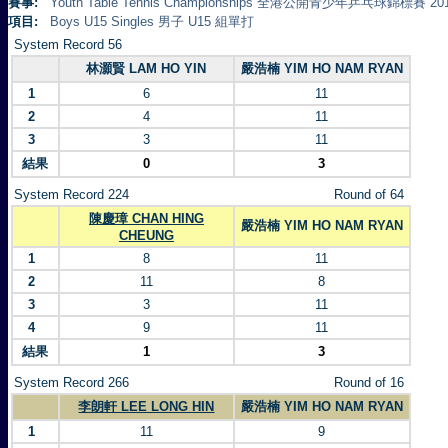
賽事:
Youth Table Tennis Championships 全港公開青少年乒乓球錦標賽 20
項目:
Boys U15 Singles 男子 U15 組單打
System Record 56
林灝賢 LAM HO YIN
嚴浩楠 YIM HO NAM RYAN
1
6
11
2
4
11
3
3
11
結果
0
3
System Record 224
Round of 64
陳慶璋 CHAN HING
嚴浩楠 YIM HO NAM RYAN
CHEUNG
1
8
11
2
11
8
3
3
11
4
9
11
結果
1
3
System Record 266
Round of 16
李朗軒 LEE LONG HIN
嚴浩楠 YIM HO NAM RYAN
1
11
9