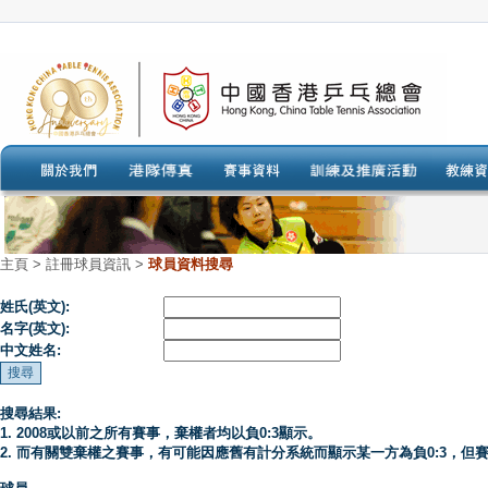
主頁
>
註冊球員資訊 >
球員資料搜尋
姓氏(英文):
名字(英文):
中文姓名:
搜尋結果:
1. 2008或以前之所有賽事，棄權者均以負0:3顯示。
2. 而有關雙棄權之賽事，有可能因應舊有計分系統而顯示某一方為負0:3，