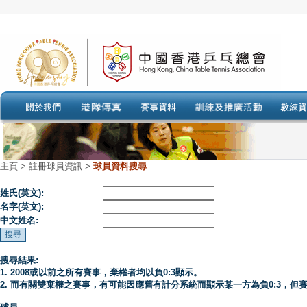
主頁
>
註冊球員資訊 >
球員資料搜尋
姓氏(英文):
名字(英文):
中文姓名:
搜尋結果:
1. 2008或以前之所有賽事，棄權者均以負0:3顯示。
2. 而有關雙棄權之賽事，有可能因應舊有計分系統而顯示某一方為負0:3，