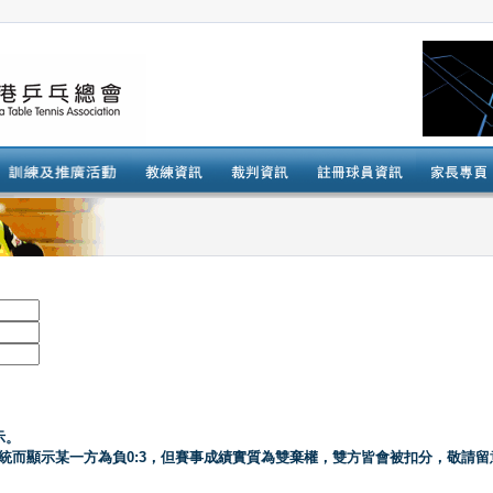
示。
系統而顯示某一方為負0:3，但賽事成績實質為雙棄權，雙方皆會被扣分，敬請留