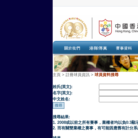
主頁
>
註冊球員資訊 >
球員資料搜尋
姓氏(英文):
名字(英文):
中文姓名:
搜尋結果:
1. 2008或以前之所有賽事，棄權者均以負0:3顯
2. 而有關雙棄權之賽事，有可能因應舊有計分