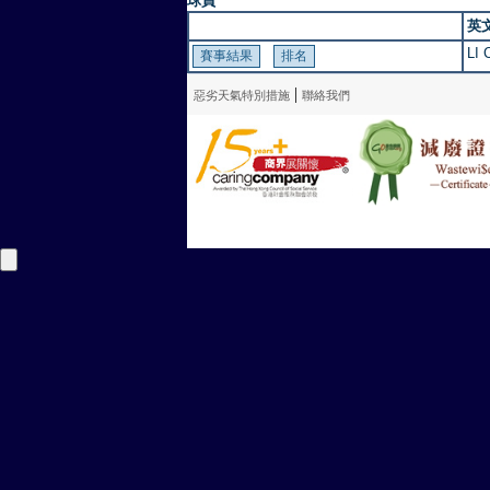
球員
英
LI