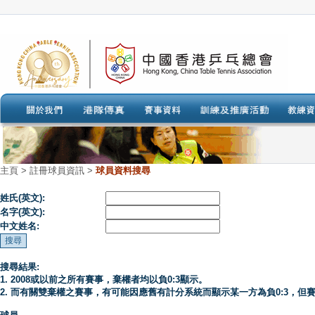
主頁
>
註冊球員資訊 >
球員資料搜尋
姓氏(英文):
名字(英文):
中文姓名:
搜尋結果:
1. 2008或以前之所有賽事，棄權者均以負0:3顯示。
2. 而有關雙棄權之賽事，有可能因應舊有計分系統而顯示某一方為負0:3，