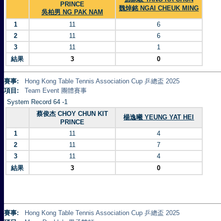
PRINCE
魏焯銘 NGAI CHEUK MING
吳柏男 NG PAK NAM
1
11
6
2
11
6
3
11
1
結果
3
0
賽事:
Hong Kong Table Tennis Association Cup 乒總盃 2025
項目:
Team Event 團體賽事
System Record 64 -1
蔡俊杰 CHOY CHUN KIT
楊逸曦 YEUNG YAT HEI
PRINCE
1
11
4
2
11
7
3
11
4
結果
3
0
賽事:
Hong Kong Table Tennis Association Cup 乒總盃 2025