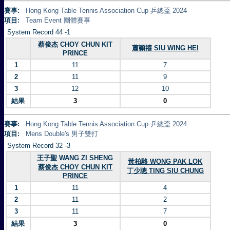
賽事:
Hong Kong Table Tennis Association Cup 乒總盃 2024
項目:
Team Event 團體賽事
System Record 44 -1
蔡俊杰 CHOY CHUN KIT
蕭穎禧 SIU WING HEI
PRINCE
1
11
7
2
11
9
3
12
10
結果
3
0
賽事:
Hong Kong Table Tennis Association Cup 乒總盃 2024
項目:
Mens Double's 男子雙打
System Record 32 -3
王子聖 WANG ZI SHENG
黃柏駱 WONG PAK LOK
蔡俊杰 CHOY CHUN KIT
丁少聰 TING SIU CHUNG
PRINCE
1
11
4
2
11
2
3
11
7
結果
3
0