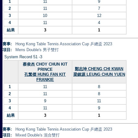
1
11
9
2
11
7
3
10
12
4
11
4
結果
3
1
賽事:
Hong Kong Table Tennis Association Cup 乒總盃 2023
項目:
Mens Double's 男子雙打
System Record 51 -3
蔡俊杰 CHOY CHUN KIT
鄭志坤 CHENG CHI KWAN
PRINCE
孔繁傑 HUNG FAN KIT
梁鎮源 LEUNG CHUN YUEN
FRANKIE
1
11
8
2
11
8
3
9
11
4
11
9
結果
3
1
賽事:
Hong Kong Table Tennis Association Cup 乒總盃 2023
項目:
Mixed Double's 混合雙打