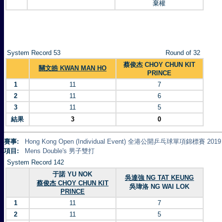
棄權
System Record 53
Round of 32
蔡俊杰 CHOY CHUN KIT
關文皓 KWAN MAN HO
PRINCE
1
11
7
2
11
6
3
11
5
結果
3
0
賽事:
Hong Kong Open (Individual Event) 全港公開乒乓球單項錦標賽 2019
項目:
Mens Double's 男子雙打
System Record 142
于諾 YU NOK
吳達強 NG TAT KEUNG
蔡俊杰 CHOY CHUN KIT
吳瑋洛 NG WAI LOK
PRINCE
1
11
7
2
11
5