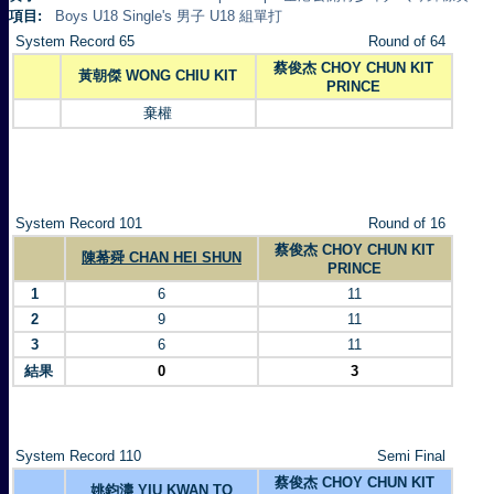
項目:
Boys U18 Single's 男子 U18 組單打
System Record 65
Round of 64
蔡俊杰 CHOY CHUN KIT
黃朝傑 WONG CHIU KIT
PRINCE
棄權
System Record 101
Round of 16
蔡俊杰 CHOY CHUN KIT
陳莃舜 CHAN HEI SHUN
PRINCE
1
6
11
2
9
11
3
6
11
結果
0
3
System Record 110
Semi Final
蔡俊杰 CHOY CHUN KIT
姚鈞濤 YIU KWAN TO