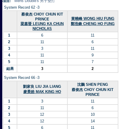
項目:
Mens Double's 男子雙打
System Record 62 -3
蔡俊杰 CHOY CHUN KIT
黃曉峰 WONG HIU FUNG
PRINCE
梁嘉晉 LEUNG KA CHUN
鄭浩鋒 CHENG HO FUNG
NICHOLAS
1
6
11
2
11
6
3
3
11
4
11
9
5
11
7
結果
3
2
System Record 66 -3
沈鵬 SHEN PENG
劉家良 LIU JIA LIANG
蔡俊杰 CHOY CHUN KIT
麥景皓 MAK KING HO
PRINCE
1
3
11
2
11
6
3
12
10
4
12
14
5
6
11