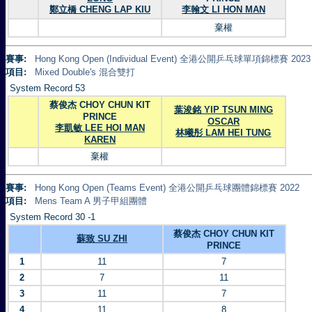
鄭立橋 CHENG LAP KIU
李翰文 LI HON MAN
棄權
賽事:
Hong Kong Open (Individual Event) 全港公開乒乓球單項錦標賽 2023
項目:
Mixed Double's 混合雙打
System Record 53
蔡俊杰 CHOY CHUN KIT
葉浚銘 YIP TSUN MING
PRINCE
OSCAR
李凱敏 LEE HOI MAN
林曦彤 LAM HEI TUNG
KAREN
棄權
賽事:
Hong Kong Open (Teams Event) 全港公開乒乓球團體錦標賽 2022
項目:
Mens Team A 男子甲組團體
System Record 30 -1
蔡俊杰 CHOY CHUN KIT
蘇致 SU ZHI
PRINCE
1
11
7
2
7
11
3
11
7
4
11
8