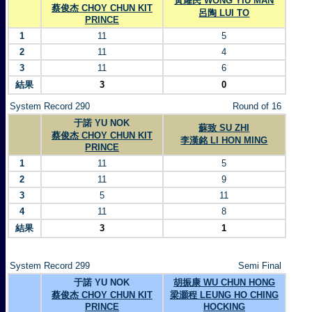
黃耀民 WONG YIU MAN
蔡俊杰 CHOY CHUN KIT
呂陶 LUI TO
PRINCE
1
11
5
2
11
4
3
11
6
結果
3
0
System Record 290
Round of 16
于諾 YU NOK
蘇致 SU ZHI
蔡俊杰 CHOY CHUN KIT
李漢銘 LI HON MING
PRINCE
1
11
5
2
11
9
3
5
11
4
11
8
結果
3
1
System Record 299
Semi Final
于諾 YU NOK
胡振康 WU CHUN HONG
蔡俊杰 CHOY CHUN KIT
梁灝程 LEUNG HO CHING
PRINCE
HOCKING