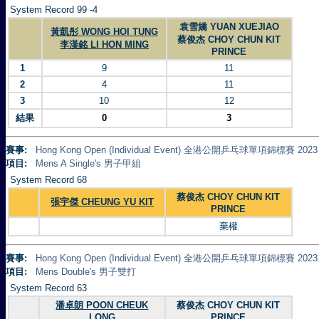
System Record 99 -4
袁雪嬌 YUAN XUEJIAO
黃凱彤 WONG HOI TUNG
蔡俊杰 CHOY CHUN KIT
李漢銘 LI HON MING
PRINCE
1
9
11
2
4
11
3
10
12
結果
0
3
賽事:
Hong Kong Open (Individual Event) 全港公開乒乓球單項錦標賽 2023
項目:
Mens A Single's 男子甲組
System Record 68
蔡俊杰 CHOY CHUN KIT
張宇傑 CHEUNG YU KIT
PRINCE
棄權
賽事:
Hong Kong Open (Individual Event) 全港公開乒乓球單項錦標賽 2023
項目:
Mens Double's 男子雙打
System Record 63
潘卓朗 POON CHEUK
蔡俊杰 CHOY CHUN KIT
LONG
PRINCE