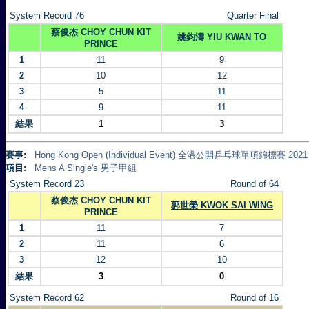
System Record 76
Quarter Final
蔡俊杰 CHOY CHUN KIT
姚鈞濤 YIU KWAN TO
PRINCE
1
11
9
2
10
12
3
5
11
4
9
11
結果
1
3
賽事:
Hong Kong Open (Individual Event) 全港公開乒乓球單項錦標賽 2021
項目:
Mens A Single's 男子甲組
System Record 23
Round of 64
蔡俊杰 CHOY CHUN KIT
郭世榮 KWOK SAI WING
PRINCE
1
11
7
2
11
6
3
12
10
結果
3
0
System Record 62
Round of 16