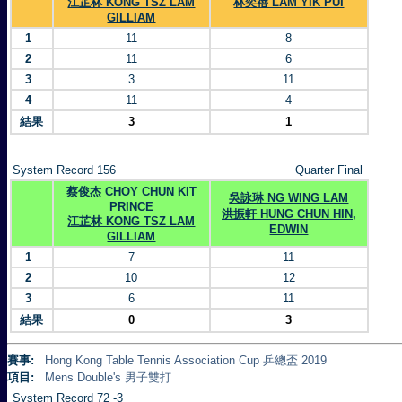
江芷林 KONG TSZ LAM
林奕蓓 LAM YIK PUI
GILLIAM
1
11
8
2
11
6
3
3
11
4
11
4
結果
3
1
System Record 156
Quarter Final
蔡俊杰 CHOY CHUN KIT
吳詠琳 NG WING LAM
PRINCE
洪振軒 HUNG CHUN HIN,
江芷林 KONG TSZ LAM
EDWIN
GILLIAM
1
7
11
2
10
12
3
6
11
結果
0
3
賽事:
Hong Kong Table Tennis Association Cup 乒總盃 2019
項目:
Mens Double's 男子雙打
System Record 72 -3