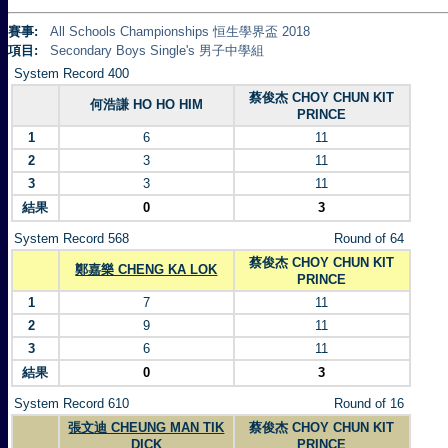
賽事:
All Schools Championships 恒生學界盃 2018
項目:
Secondary Boys Single's 男子中學組
System Record 400
蔡俊杰 CHOY CHUN KIT
何浩謙 HO HO HIM
PRINCE
1
6
11
2
3
11
3
3
11
結果
0
3
System Record 568
Round of 64
蔡俊杰 CHOY CHUN KIT
鄭嘉樂 CHENG KA LOK
PRINCE
1
7
11
2
9
11
3
6
11
結果
0
3
System Record 610
Round of 16
張文迪 CHEUNG MAN TIK
蔡俊杰 CHOY CHUN KIT
DICK
PRINCE