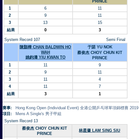
PRINCE
1
6
11
2
9
11
3
13
15
結果
0
3
System Record 107
Semi Final
陳顥樺 CHAN BALDWIN HO
于諾 YU NOK
WAH
蔡俊杰 CHOY CHUN KIT
姚鈞濤 YIU KWAN TO
PRINCE
1
11
9
2
9
11
3
11
4
4
11
7
結果
3
1
賽事:
Hong Kong Open (Individual Event) 全港公開乒乓球單項錦標賽 2019
項目:
Mens A Single's 男子甲組
System Record 13
蔡俊杰 CHOY CHUN KIT
林星肇 LAM SING SIU
PRINCE