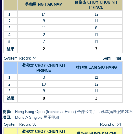
蔡俊杰 CHOY CHUN KIT
吳柏男 NG PAK NAM
PRINCE
1
14
12
2
8
11
3
11
8
4
2
11
5
7
11
結果
2
3
System Record 74
Semi Final
蔡俊杰 CHOY CHUN KIT
林兆恒 LAM SIU HANG
PRINCE
1
3
11
2
10
12
3
8
11
結果
0
3
賽事:
Hong Kong Open (Individual Event) 全港公開乒乓球單項錦標賽 2020
項目:
Mens A Single's 男子甲組
System Record 50
Round of 64
蔡俊杰 CHOY CHUN KIT
洪啟智 HUNG KAI CHI