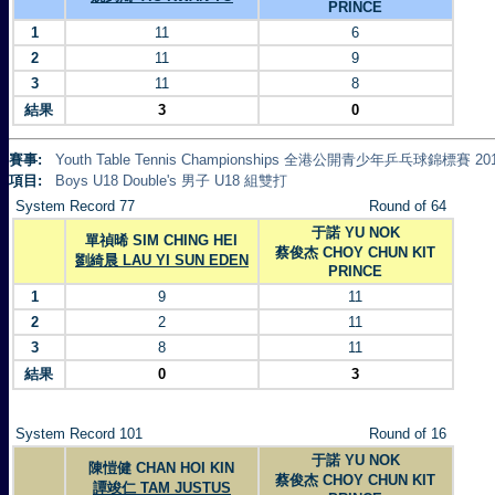
PRINCE
1
11
6
2
11
9
3
11
8
結果
3
0
賽事:
Youth Table Tennis Championships 全港公開青少年乒乓球錦標賽 20
項目:
Boys U18 Double's 男子 U18 組雙打
System Record 77
Round of 64
于諾 YU NOK
單禎晞 SIM CHING HEI
蔡俊杰 CHOY CHUN KIT
劉綺晨 LAU YI SUN EDEN
PRINCE
1
9
11
2
2
11
3
8
11
結果
0
3
System Record 101
Round of 16
于諾 YU NOK
陳愷健 CHAN HOI KIN
蔡俊杰 CHOY CHUN KIT
譚竣仁 TAM JUSTUS