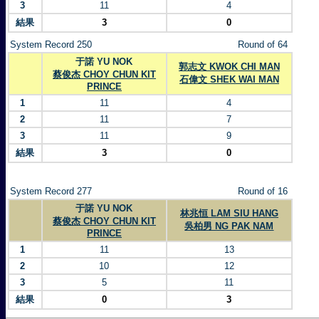
3
11
4
結果
3
0
System Record 250
Round of 64
于諾 YU NOK
郭志文 KWOK CHI MAN
蔡俊杰 CHOY CHUN KIT
石偉文 SHEK WAI MAN
PRINCE
1
11
4
2
11
7
3
11
9
結果
3
0
System Record 277
Round of 16
于諾 YU NOK
林兆恒 LAM SIU HANG
蔡俊杰 CHOY CHUN KIT
吳柏男 NG PAK NAM
PRINCE
1
11
13
2
10
12
3
5
11
結果
0
3