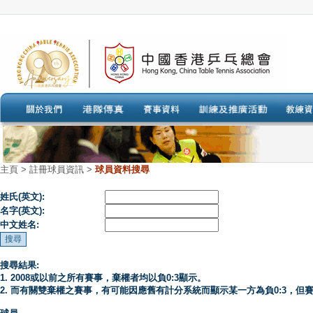
主頁
>
註冊球員資訊 >
球員資料搜尋
姓氏(英文):
名字(英文):
中文姓名:
搜尋結果:
1. 2008或以前之所有賽事，棄權者均以負0:3顯示。
2. 而有關雙棄權之賽事，有可能因應舊有計分系統而顯示某一方為負0:3，