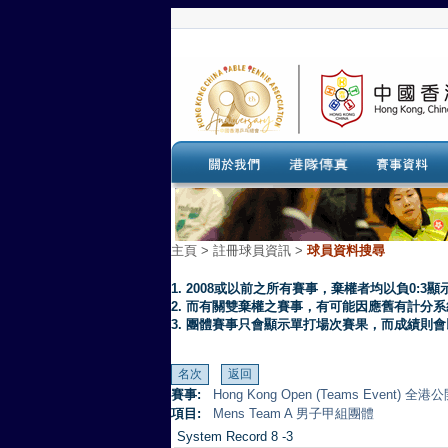
主頁
>
註冊球員資訊 >
球員資料搜尋
1. 2008或以前之所有賽事，棄權者均以負0:3顯
2. 而有關雙棄權之賽事，有可能因應舊有計分
3. 團體賽事只會顯示單打場次賽果，而成績則
賽事:
Hong Kong Open (Teams Event)
項目:
Mens Team A 男子甲組團體
System Record 8 -3