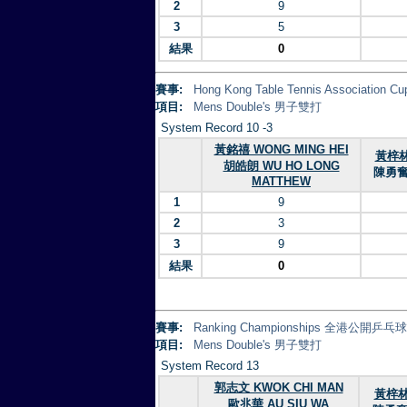
2
9
3
5
結果
0
賽事:
Hong Kong Table Tennis Association 
項目:
Mens Double's 男子雙打
System Record 10 -3
黃銘禧 WONG MING HEI
黃梓林
胡皓朗 WU HO LONG
陳勇奮 
MATTHEW
1
9
2
3
3
9
結果
0
賽事:
Ranking Championships 全港公開乒
項目:
Mens Double's 男子雙打
System Record 13
郭志文 KWOK CHI MAN
黃梓林 
歐兆華 AU SIU WA