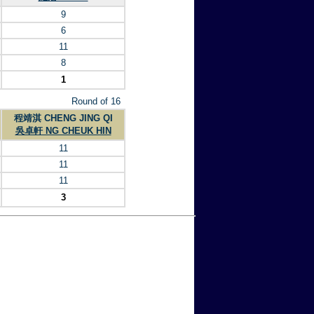
9
6
11
8
1
Round of 16
程靖淇 CHENG JING QI
吳卓軒 NG CHEUK HIN
11
11
11
3