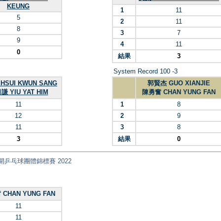
KEUNG
1
11
5
2
11
8
3
7
9
4
11
0
結果
3
System Record 100 -3
HSUI KWUN SANG
郭賢杰 GUO XIANJIE
謙 YIU YAT HIM
陳勇奮 CHAN YUNG FAN
11
1
8
12
2
9
11
3
8
3
結果
0
 全港公開乒乓球團體錦標賽 2022
CHAN YUNG FAN
11
11