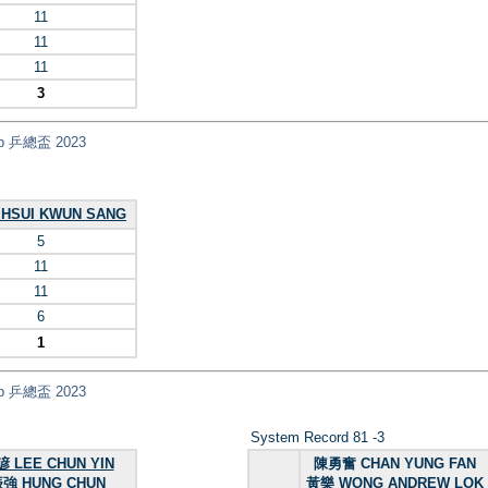
11
11
11
3
Cup 乒總盃 2023
HSUI KWUN SANG
5
11
11
6
1
Cup 乒總盃 2023
System Record 81 -3
 LEE CHUN YIN
陳勇奮 CHAN YUNG FAN
強 HUNG CHUN
黃樂 WONG ANDREW LOK