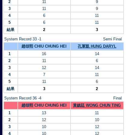
2
11
9
3
11
9
4
6
11
5
6
11
結果
2
3
System Record 33 -1
Semi Final
趙頌熙 CHIU CHUNG HEI
孔軍凱 HUNG DARYL
1
16
14
2
11
6
3
12
14
4
7
11
5
11
6
結果
3
2
System Record 36 -4
Final
趙頌熙 CHIU CHUNG HEI
黃鎮廷 WONG CHUN TING
1
13
11
2
12
10
3
10
12
4
10
12