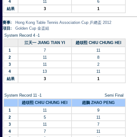
4
11
6
結果
3
1
賽事:
Hong Kong Table Tennis Association Cup 乒總盃 2012
項目:
Golden Cup 金盃組
System Record 4 -1
江天一 JIANG TIAN YI
趙頌熙 CHIU CHUNG HEI
1
7
11
2
11
8
3
11
2
4
13
11
結果
3
1
System Record 11 -1
Semi Final
趙頌熙 CHIU CHUNG HEI
趙鵬 ZHAO PENG
1
11
9
2
5
11
3
11
7
4
7
11