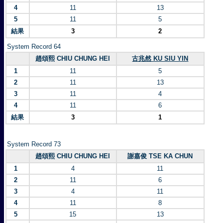
4
11
13
5
11
5
結果
3
2
System Record 64
趙頌熙 CHIU CHUNG HEI
古兆然 KU SIU YIN
1
11
5
2
11
13
3
11
4
4
11
6
結果
3
1
System Record 73
趙頌熙 CHIU CHUNG HEI
謝嘉俊 TSE KA CHUN
1
4
11
2
11
6
3
4
11
4
11
8
5
15
13