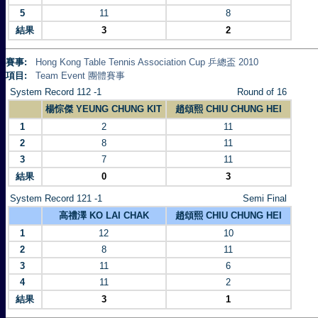
5
11
8
結果
3
2
賽事:
Hong Kong Table Tennis Association Cup 乒總盃 2010
項目:
Team Event 團體賽事
System Record 112 -1
Round of 16
楊悰傑 YEUNG CHUNG KIT
趙頌熙 CHIU CHUNG HEI
1
2
11
2
8
11
3
7
11
結果
0
3
System Record 121 -1
Semi Final
高禮澤 KO LAI CHAK
趙頌熙 CHIU CHUNG HEI
1
12
10
2
8
11
3
11
6
4
11
2
結果
3
1