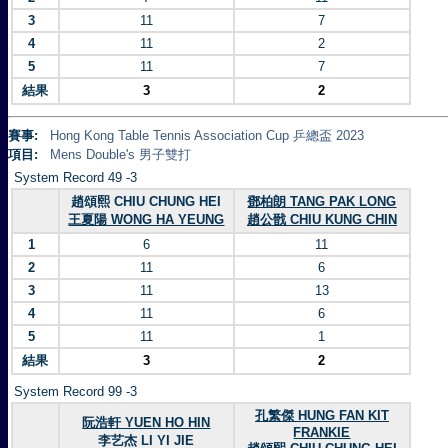
3
11
7
4
11
2
5
11
7
結果
3
2
賽事:
Hong Kong Table Tennis Association Cup 乒總盃 2023
項目:
Mens Double's 男子雙打
System Record 49 -3
趙頌熙 CHIU CHUNG HEI
鄧柏朗 TANG PAK LONG
王夏陽 WONG HA YEUNG
趙公戩 CHIU KUNG CHIN
1
6
11
2
11
6
3
11
13
4
11
6
5
11
1
結果
3
2
System Record 99 -3
孔繁傑 HUNG FAN KIT
阮浩軒 YUEN HO HIN
FRANKIE
李艺杰 LI YI JIE