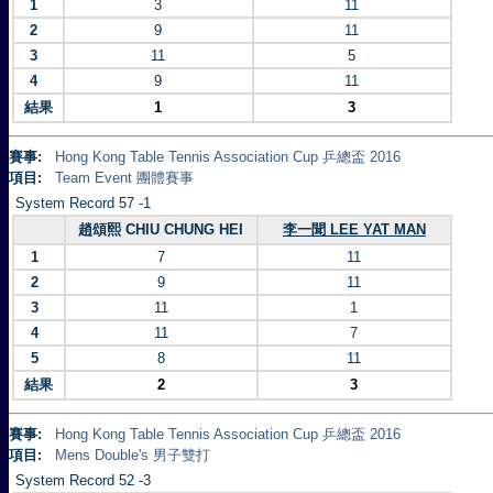
1
3
11
2
9
11
3
11
5
4
9
11
結果
1
3
賽事:
Hong Kong Table Tennis Association Cup 乒總盃 2016
項目:
Team Event 團體賽事
System Record 57 -1
趙頌熙 CHIU CHUNG HEI
李一聞 LEE YAT MAN
1
7
11
2
9
11
3
11
1
4
11
7
5
8
11
結果
2
3
賽事:
Hong Kong Table Tennis Association Cup 乒總盃 2016
項目:
Mens Double's 男子雙打
System Record 52 -3