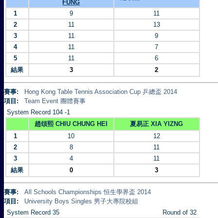
FUNG
1
9
11
2
11
13
3
11
9
4
11
7
5
11
6
結果
3
2
賽事:
Hong Kong Table Tennis Association Cup 乒總盃 2014
項目:
Team Event 團體賽事
System Record 104 -1
趙頌熙 CHIU CHUNG HEI
夏易正 XIA YIZNG
1
10
12
2
8
11
3
4
11
結果
0
3
賽事:
All Schools Championships 恒生學界盃 2014
項目:
University Boys Singles 男子大專院校組
System Record 35
Round of 32