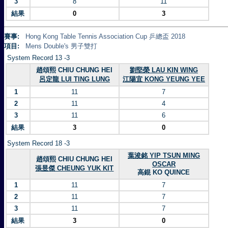
3
8
11
結果
0
3
賽事:
Hong Kong Table Tennis Association Cup 乒總盃 2018
項目:
Mens Double's 男子雙打
System Record 13 -3
趙頌熙 CHIU CHUNG HEI
劉堅榮 LAU KIN WING
呂定龍 LUI TING LUNG
江陽宜 KONG YEUNG YEE
1
11
7
2
11
4
3
11
6
結果
3
0
System Record 18 -3
葉浚銘 YIP TSUN MING
趙頌熙 CHIU CHUNG HEI
OSCAR
張昱傑 CHEUNG YUK KIT
高錕 KO QUINCE
1
11
7
2
11
7
3
11
7
結果
3
0