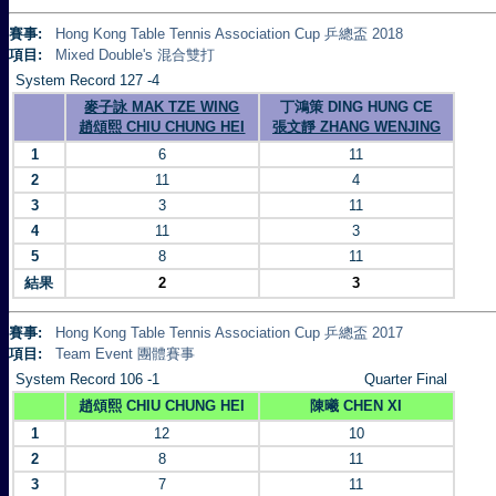
賽事:
Hong Kong Table Tennis Association Cup 乒總盃 2018
項目:
Mixed Double's 混合雙打
System Record 127 -4
麥子詠 MAK TZE WING
丁鴻策 DING HUNG CE
趙頌熙 CHIU CHUNG HEI
張文靜 ZHANG WENJING
1
6
11
2
11
4
3
3
11
4
11
3
5
8
11
結果
2
3
賽事:
Hong Kong Table Tennis Association Cup 乒總盃 2017
項目:
Team Event 團體賽事
System Record 106 -1
Quarter Final
趙頌熙 CHIU CHUNG HEI
陳曦 CHEN XI
1
12
10
2
8
11
3
7
11