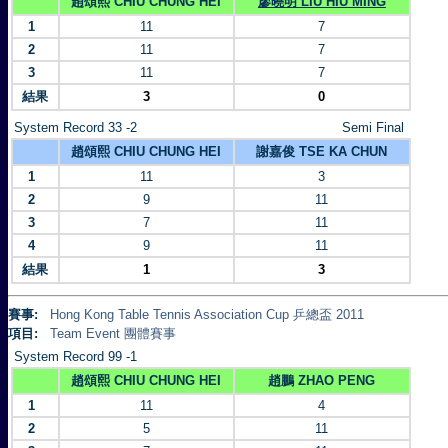
趙頌熙 CHIU CHUNG HEI
廖曉明 LIU HIU MING
1
11
7
2
11
7
3
11
7
結果
3
0
System Record 33 -2
Semi Final
趙頌熙 CHIU CHUNG HEI
謝嘉俊 TSE KA CHUN
1
11
3
2
9
11
3
7
11
4
9
11
結果
1
3
賽事:
Hong Kong Table Tennis Association Cup 乒總盃 2011
項目:
Team Event 團體賽事
System Record 99 -1
趙頌熙 CHIU CHUNG HEI
趙鵬 ZHAO PENG
1
11
4
2
5
11