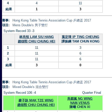
4
4
11
結果
1
3
賽事:
Hong Kong Table Tennis Association Cup 乒總盃 2017
項目:
Mens Double's 男子雙打
System Record 33 -3
林兆恒 LAM SIU HANG
葉定璋 IP TING CHEUNG
趙頌熙 CHIU CHUNG HEI
譚振綱 TAM CHUN KONG
1
11
3
2
11
6
3
11
6
結果
3
0
賽事:
Hong Kong Table Tennis Association Cup 乒總盃 2017
項目:
Mixed Double's 混合雙打
System Record 106 -4
Quarter Final
吳穎嵐 NG WING
麥子詠 MAK TZE WING
NAM,VENUS
趙頌熙 CHIU CHUNG HEI
陳曦 CHEN XI