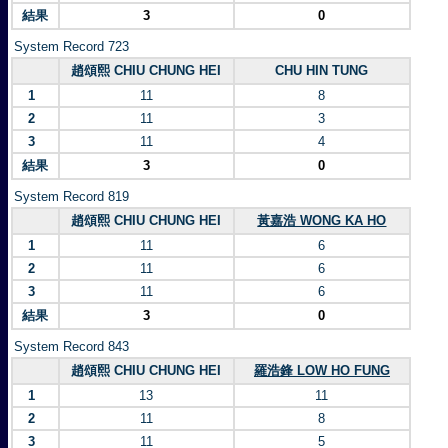
結果
3
0
System Record 723
趙頌熙 CHIU CHUNG HEI
CHU HIN TUNG
1
11
8
2
11
3
3
11
4
結果
3
0
System Record 819
趙頌熙 CHIU CHUNG HEI
黃嘉浩 WONG KA HO
1
11
6
2
11
6
3
11
6
結果
3
0
System Record 843
趙頌熙 CHIU CHUNG HEI
羅浩鋒 LOW HO FUNG
1
13
11
2
11
8
3
11
5