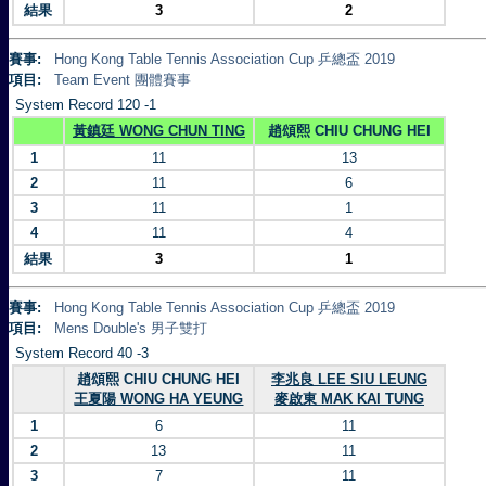
結果
3
2
賽事:
Hong Kong Table Tennis Association Cup 乒總盃 2019
項目:
Team Event 團體賽事
System Record 120 -1
黃鎮廷 WONG CHUN TING
趙頌熙 CHIU CHUNG HEI
1
11
13
2
11
6
3
11
1
4
11
4
結果
3
1
賽事:
Hong Kong Table Tennis Association Cup 乒總盃 2019
項目:
Mens Double's 男子雙打
System Record 40 -3
趙頌熙 CHIU CHUNG HEI
李兆良 LEE SIU LEUNG
王夏陽 WONG HA YEUNG
麥啟東 MAK KAI TUNG
1
6
11
2
13
11
3
7
11