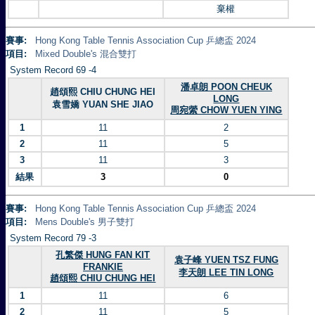
棄權
賽事:
Hong Kong Table Tennis Association Cup 乒總盃 2024
項目:
Mixed Double's 混合雙打
System Record 69 -4
潘卓朗 POON CHEUK
趙頌熙 CHIU CHUNG HEI
LONG
袁雪嬌 YUAN SHE JIAO
周宛縈 CHOW YUEN YING
1
11
2
2
11
5
3
11
3
結果
3
0
賽事:
Hong Kong Table Tennis Association Cup 乒總盃 2024
項目:
Mens Double's 男子雙打
System Record 79 -3
孔繁傑 HUNG FAN KIT
袁子峰 YUEN TSZ FUNG
FRANKIE
李天朗 LEE TIN LONG
趙頌熙 CHIU CHUNG HEI
1
11
6
2
11
5