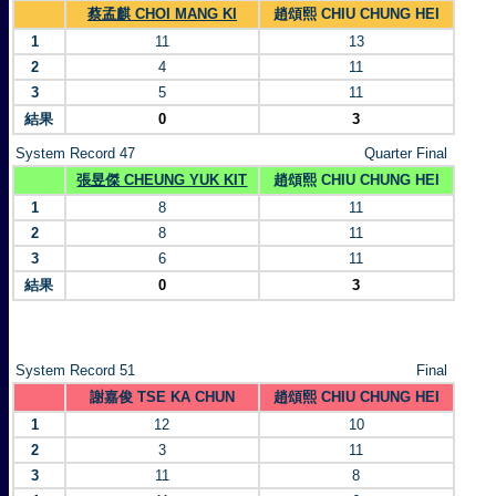
蔡孟麒 CHOI MANG KI
趙頌熙 CHIU CHUNG HEI
1
11
13
2
4
11
3
5
11
結果
0
3
System Record 47
Quarter Final
張昱傑 CHEUNG YUK KIT
趙頌熙 CHIU CHUNG HEI
1
8
11
2
8
11
3
6
11
結果
0
3
System Record 51
Final
謝嘉俊 TSE KA CHUN
趙頌熙 CHIU CHUNG HEI
1
12
10
2
3
11
3
11
8