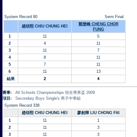
System Record 80
Semi Final
鄭楚峰 CHENG CHOR
趙頌熙 CHIU CHUNG HEI
FUNG
1
11
5
2
4
11
3
11
7
4
8
11
5
7
11
6
11
13
結果
2
4
賽事:
All Schools Championships 恒生學界盃 2009
項目:
Secondary Boys Single's 男子中學組
System Record 338
趙頌熙 CHIU CHUNG HEI
廖創輝 LIU CHONG FAI
1
11
1
2
11
3
3
11
3