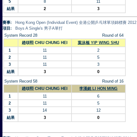
5
8
11
結果
2
3
賽事:
Hong Kong Open (Individual Event) 全港公開乒乓球單項錦標賽 2012
項目:
Boys A Single's 男子A單打
System Record 28
Round of 64
趙頌熙 CHIU CHUNG HEI
葉泳樞 YIP WING SHU
1
11
2
2
11
5
3
11
3
結果
3
0
System Record 58
Round of 16
趙頌熙 CHIU CHUNG HEI
李漢銘 LI HON MING
1
11
6
2
11
5
3
14
12
結果
3
0