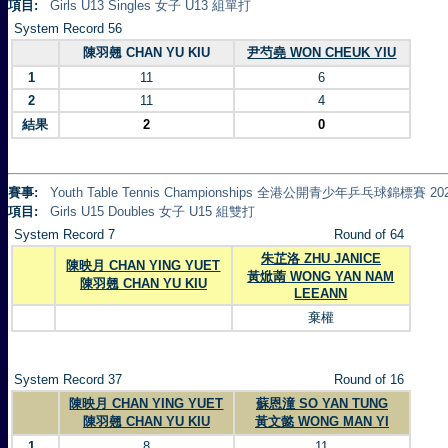
項目:
Girls U13 Singles 女子 U13 組單打
System Record 56
陳羽翹 CHAN YU KIU
尹芍堯 WON CHEUK YIU
1
11
6
2
11
4
結果
2
0
賽事:
Youth Table Tennis Championships 全港公開青少年乒乓球錦標賽 20
項目:
Girls U15 Doubles 女子 U15 組雙打
System Record 7
Round of 64
朱芷洛 ZHU JANICE
陳映月 CHAN YING YUET
黃焮萳 WONG YAN NAM
陳羽翹 CHAN YU KIU
LEEANN
棄權
System Record 37
Round of 16
陳映月 CHAN YING YUET
蘇恩潼 SO YAN TUNG
陳羽翹 CHAN YU KIU
黃文懿 WONG MAN YI
1
8
11