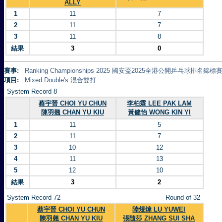
ALLY
1
11
7
2
11
7
3
11
8
結果
3
0
賽事:
Ranking Championships 2025 國安盃2025全港公開乒乓球排名錦標賽 
項目:
Mixed Double's 混合雙打
System Record 8
蔡宇晉 CHOI YU CHUN
李柏霖 LEE PAK LAM
陳羽翹 CHAN YU KIU
黃健怡 WONG KIN YI
1
11
5
2
11
7
3
10
12
4
11
13
5
12
10
結果
3
2
System Record 72
Round of 32
蔡宇晉 CHOI YU CHUN
陸煜煒 LU YUWEI
陳羽翹 CHAN YU KIU
張隨莎 ZHANG SUI SHA