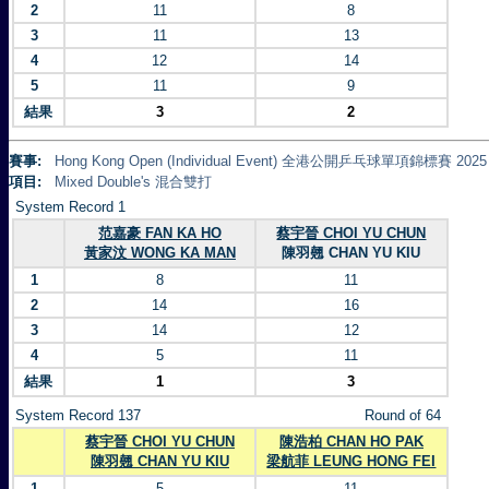
2
11
8
3
11
13
4
12
14
5
11
9
結果
3
2
賽事:
Hong Kong Open (Individual Event) 全港公開乒乓球單項錦標賽 2025
項目:
Mixed Double's 混合雙打
System Record 1
范嘉豪 FAN KA HO
蔡宇晉 CHOI YU CHUN
黃家汶 WONG KA MAN
陳羽翹 CHAN YU KIU
1
8
11
2
14
16
3
14
12
4
5
11
結果
1
3
System Record 137
Round of 64
蔡宇晉 CHOI YU CHUN
陳浩柏 CHAN HO PAK
陳羽翹 CHAN YU KIU
梁航菲 LEUNG HONG FEI
1
5
11