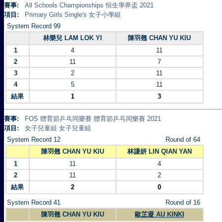
賽事:
All Schools Championships 恒生學界盃 2021
項目:
Primary Girls Single's 女子小學組
System Record 99
林樂兒 LAM LOK YI
陳羽翹 CHAN YU KIU
1
4
11
2
11
7
3
2
11
4
5
11
結果
1
3
賽事:
FOS 體育節乒乓同樂賽 體育節乒乓同樂賽 2021
項目:
女子兒童組 女子兒童組
System Record 12
Round of 64
陳羽翹 CHAN YU KIU
林謙妍 LIN QIAN YAN
1
11
4
2
11
2
結果
2
0
System Record 41
Round of 16
陳羽翹 CHAN YU KIU
歐芷凝 AU KINKI