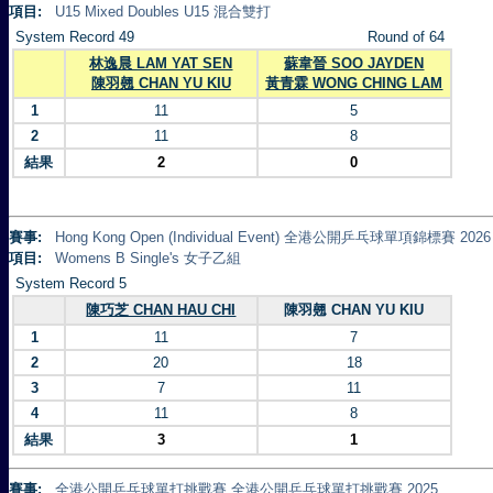
項目:
U15 Mixed Doubles U15 混合雙打
System Record 49
Round of 64
林逸晨 LAM YAT SEN
蘇韋晉 SOO JAYDEN
陳羽翹 CHAN YU KIU
黃青霖 WONG CHING LAM
1
11
5
2
11
8
結果
2
0
賽事:
Hong Kong Open (Individual Event) 全港公開乒乓球單項錦標賽 2026
項目:
Womens B Single's 女子乙組
System Record 5
陳巧芝 CHAN HAU CHI
陳羽翹 CHAN YU KIU
1
11
7
2
20
18
3
7
11
4
11
8
結果
3
1
賽事:
全港公開乒乓球單打挑戰賽 全港公開乒乓球單打挑戰賽 2025