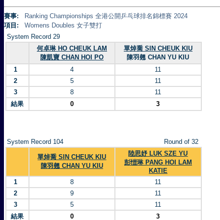
賽事:
Ranking Championships 全港公開乒乓球排名錦標賽 2024
項目:
Womens Doubles 女子雙打
System Record 29
何卓琳 HO CHEUK LAM
單焯喬 SIN CHEUK KIU
陳凱寶 CHAN HOI PO
陳羽翹 CHAN YU KIU
1
4
11
2
5
11
3
8
11
結果
0
3
System Record 104
Round of 32
陸思妤 LUK SZE YU
單焯喬 SIN CHEUK KIU
彭愷琳 PANG HOI LAM
陳羽翹 CHAN YU KIU
KATIE
1
8
11
2
9
11
3
5
11
結果
0
3