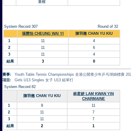
棄權
System Record 307
Round of 32
張慧怡 CHEUNG WAI YI
陳羽翹 CHAN YU KIU
1
11
4
2
11
6
3
11
4
結果
3
0
賽事:
Youth Table Tennis Championships 全港公開青少年乒乓球錦標賽 20
項目:
Girls U13 Singles 女子 U13 組單打
System Record 82
林君妍 LAM KWAN YIN
陳羽翹 CHAN YU KIU
CHARMAINE
1
9
11
2
11
7
3
11
7
結果
2
1