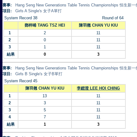
賽事:
Hang Seng New Generations Table Tennis Championships 
項目:
Girls A Single's 女子A單打
System Record 38
Round of 64
鄧梓晞 TANG TSZ HEI
陳羽翹 CHAN YU KIU
1
2
11
2
0
11
3
1
11
結果
0
3
賽事:
Hang Seng New Generations Table Tennis Championships 
項目:
Girls B Single's 女子B單打
System Record 45
陳羽翹 CHAN YU KIU
李鎧澄 LEE HOI CHING
1
13
11
2
3
11
3
5
11
4
7
11
結果
1
3