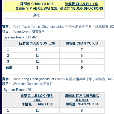
陳羽翹 CHAN YU KIU
陳佩賢 CHAN PUI YIN
葉蔚葹 YIP ABRIL WAI SZE
楊淑芳 YEUNG SHUK FONG
棄權
賽事:
Youth Table Tennis Championships 全港公開青少年乒乓球錦標賽 20
項目:
Team Event 團體賽事
System Record 13 -02
阮芯諾 YUEN SUM LOK
陳羽翹 CHAN YU KIU
1
11
7
2
11
5
3
11
6
結果
3
0
賽事:
Hong Kong Open (Individual Event) 全港公開乒乓球單項錦標賽 2025
項目:
Womens Doubles 女子雙打
System Record 29
雷樂兒 LUI LOK YEE,
譚沚詠 TAM CHI WING
JUNE
BERNICE
李恆珮 LI HANG PUI
陳羽翹 CHAN YU KIU
1
11
8