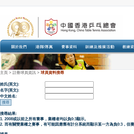
主頁
>
註冊球員資訊 >
球員資料搜尋
姓氏(英文):
名字(英文):
中文姓名:
搜尋結果:
1. 2008或以前之所有賽事，棄權者均以負0:3顯示。
2. 而有關雙棄權之賽事，有可能因應舊有計分系統而顯示某一方為負0:3，