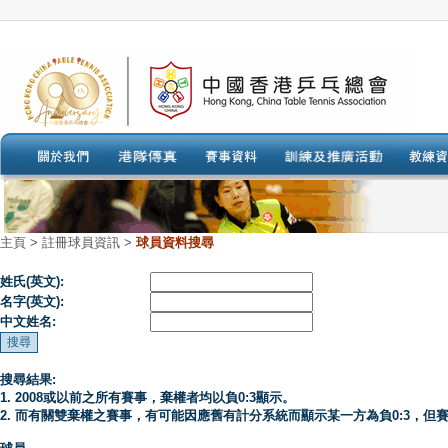
主頁
>
註冊球員資訊 >
球員資料搜尋
姓氏(英文):
名字(英文):
中文姓名:
搜尋結果:
1. 2008或以前之所有賽事，棄權者均以負0:3顯示。
2. 而有關雙棄權之賽事，有可能因應舊有計分系統而顯示某一方為負0:3，