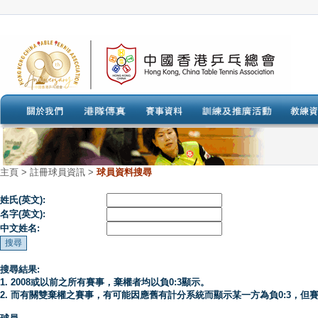
主頁
>
註冊球員資訊 >
球員資料搜尋
姓氏(英文):
名字(英文):
中文姓名:
搜尋結果:
1. 2008或以前之所有賽事，棄權者均以負0:3顯示。
2. 而有關雙棄權之賽事，有可能因應舊有計分系統而顯示某一方為負0:3，