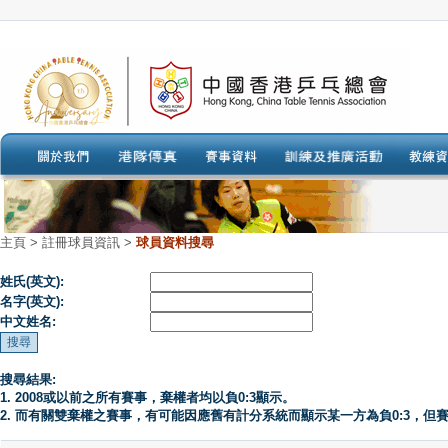
主頁
>
註冊球員資訊 >
球員資料搜尋
姓氏(英文):
名字(英文):
中文姓名:
搜尋結果:
1. 2008或以前之所有賽事，棄權者均以負0:3顯示。
2. 而有關雙棄權之賽事，有可能因應舊有計分系統而顯示某一方為負0:3，