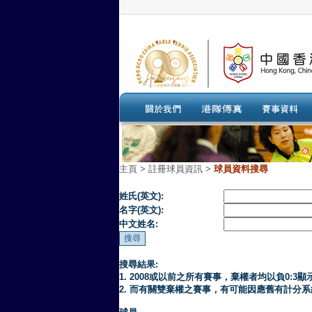
主頁
>
註冊球員資訊 >
球員資料搜尋
姓氏(英文):
名字(英文):
中文姓名:
搜尋結果:
1. 2008或以前之所有賽事，棄權者均以負0:3顯
2. 而有關雙棄權之賽事，有可能因應舊有計分