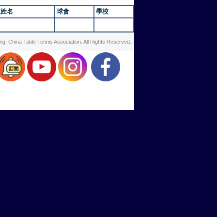
練姓名
球會
學校