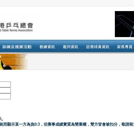
示。
系統而顯示某一方為負0:3，但賽事成績實質為雙棄權，雙方皆會被扣分，敬請留