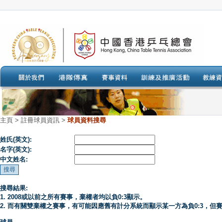
主頁
>
註冊球員資訊 >
球員資料搜尋
姓氏(英文):
名字(英文):
中文姓名:
搜尋結果:
1. 2008或以前之所有賽事，棄權者均以負0:3顯示。
2. 而有關雙棄權之賽事，有可能因應舊有計分系統而顯示某一方為負0:3，