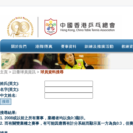
主頁
>
註冊球員資訊 >
球員資料搜尋
姓氏(英文):
名字(英文):
中文姓名:
搜尋結果:
1. 2008或以前之所有賽事，棄權者均以負0:3顯示。
2. 而有關雙棄權之賽事，有可能因應舊有計分系統而顯示某一方為負0:3，