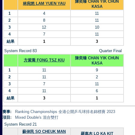
陳奕臻 CHAN YIK CHUN
林宛悠 LAM YUEN YAU
KASA
1
4
11
2
8
11
3
12
10
4
7
11
結果
1
3
System Record 83
Quarter Final
陳奕臻 CHAN YIK CHUN
方紫喬 FONG TSZ KIU
KASA
1
11
9
2
11
2
3
7
11
4
11
6
結果
3
1
賽事:
Ranking Championships 全港公開乒乓球排名錦標賽 2023
項目:
Mixed Double's 混合雙打
System Record 21
蘇倬民 SO CHEUK MAN
羅嘉杰 LO KA KIT