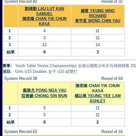
System Record 82
Round of 32
劉律勤 LAU LUT KAN
楊甯 YEUNG NING
SAMUEL
RICHARD
陳奕臻 CHAN YIK CHUN
黃芊柔 WONG CHIN YAU
KASA
1
4
11
2
3
11
3
12
14
結果
0
3
賽事:
Youth Table Tennis Championships 全港公開青少年乒乓球錦標賽 20
項目:
Girls U15 Doubles 女子 U15 組雙打
System Record 38
Round of 64
陳奕臻 CHAN YIK CHUN
龐雅尤 PONG NGA YAU
KASA
莊善媛 CHONG SIN WUN
楊以琳 YEUNG YEE LAM
ASHLEY
1
5
11
2
5
11
結果
0
2
System Record 62
Round of 16