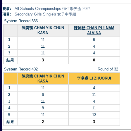
賽事:
All Schools Championships 恒生學界盃 2024
項目:
Secondary Girls Single's 女子中學組
System Record 336
陳奕臻 CHAN YIK CHUN
陳沛枬 CHAN PUI NAM
KASA
ALVINA
1
11
6
2
11
4
3
11
4
結果
3
0
System Record 402
Round of 32
陳奕臻 CHAN YIK CHUN
李卓睿 LI ZHUORUI
KASA
1
11
4
2
6
11
3
11
4
4
8
11
5
11
13
結果
2
3