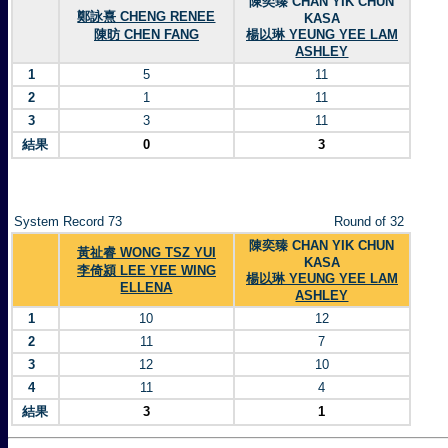
陳奕臻 CHAN YIK CHUN
鄭詠熹 CHENG RENEE
KASA
陳昉 CHEN FANG
楊以琳 YEUNG YEE LAM
ASHLEY
1
5
11
2
1
11
3
3
11
結果
0
3
System Record 73
Round of 32
陳奕臻 CHAN YIK CHUN
黃祉睿 WONG TSZ YUI
KASA
李倚潁 LEE YEE WING
楊以琳 YEUNG YEE LAM
ELLENA
ASHLEY
1
10
12
2
11
7
3
12
10
4
11
4
結果
3
1