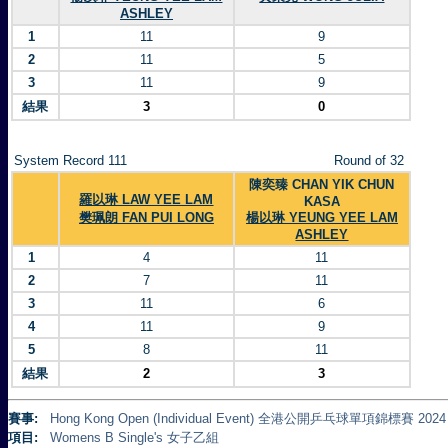
ASHLEY
1
11
9
2
11
5
3
11
9
結果
3
0
System Record 111
Round of 32
陳奕臻 CHAN YIK CHUN
羅以琳 LAW YEE LAM
KASA
樊珮朗 FAN PUI LONG
楊以琳 YEUNG YEE LAM
ASHLEY
1
4
11
2
7
11
3
11
6
4
11
9
5
8
11
結果
2
3
賽事:
Hong Kong Open (Individual Event) 全港公開乒乓球單項錦標賽 2024
項目:
Womens B Single's 女子乙組