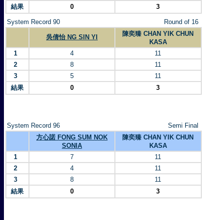
結果
0
3
System Record 90
Round of 16
陳奕臻 CHAN YIK CHUN
吳倩怡 NG SIN YI
KASA
1
4
11
2
8
11
3
5
11
結果
0
3
System Record 96
Semi Final
方心諾 FONG SUM NOK
陳奕臻 CHAN YIK CHUN
SONIA
KASA
1
7
11
2
4
11
3
8
11
結果
0
3