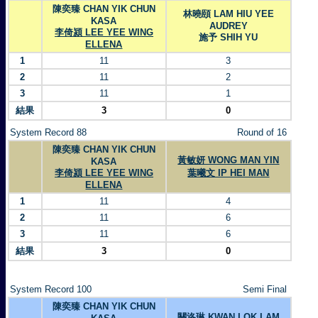
陳奕臻 CHAN YIK CHUN
林曉頤 LAM HIU YEE
KASA
AUDREY
李倚潁 LEE YEE WING
施予 SHIH YU
ELLENA
1
11
3
2
11
2
3
11
1
結果
3
0
System Record 88
Round of 16
陳奕臻 CHAN YIK CHUN
黃敏妍 WONG MAN YIN
KASA
李倚潁 LEE YEE WING
葉曦文 IP HEI MAN
ELLENA
1
11
4
2
11
6
3
11
6
結果
3
0
System Record 100
Semi Final
陳奕臻 CHAN YIK CHUN
關洛琳 KWAN LOK LAM