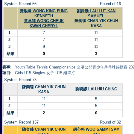
System Record 56
Round of 16
黃敬峰 WONG KING FUNG
劉律勤 LAU LUT KAN
KENNETH
SAMUEL
黃卓筠 WONG CHEUK
陳奕臻 CHAN YIK CHUN
KWAN CHERYL
KASA
1
7
11
2
7
11
3
9
11
結果
0
3
賽事:
Youth Table Tennis Championships 全港公開青少年乒乓球錦標賽 20
項目:
Girls U15 Singles 女子 U15 組單打
System Record 73
陳奕臻 CHAN YIK CHUN
劉曉靜 LAU HIU CHING
KASA
1
11
5
2
11
5
結果
2
0
System Record 157
Round of 32
陳奕臻 CHAN YIK CHUN
胡心悠 WOO SAMMI SAM