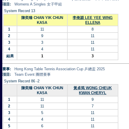
項目:
Womens A Singles 女子甲組
System Record 13
陳奕臻 CHAN YIK CHUN
李倚潁 LEE YEE WING
KASA
ELLENA
1
11
8
2
9
11
3
3
11
4
4
11
結果
1
3
賽事:
Hong Kong Table Tennis Association Cup 乒總盃 2025
項目:
Team Event 團體賽事
System Record 86 -2
陳奕臻 CHAN YIK CHUN
黃卓筠 WONG CHEUK
KASA
KWAN CHERYL
1
11
9
2
11
7
3
5
11
4
4
11
5
6
11