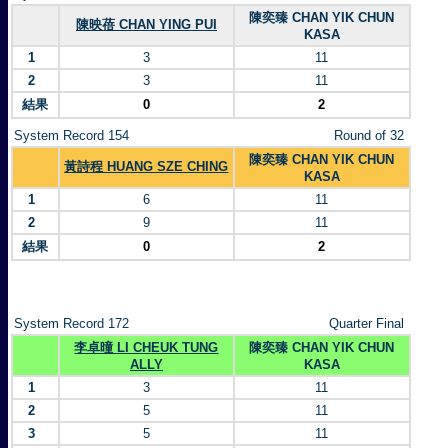
陳奕臻 CHAN YIK CHUN
陳映蓓 CHAN YING PUI
KASA
1
3
11
2
3
11
結果
0
2
System Record 154
Round of 32
陳奕臻 CHAN YIK CHUN
黃詩程 HUANG SZE CHING
KASA
1
6
11
2
9
11
結果
0
2
System Record 172
Quarter Final
李卓曈 LI CHEUK TUNG
陳奕臻 CHAN YIK CHUN
ALLY
KASA
1
3
11
2
5
11
3
5
11