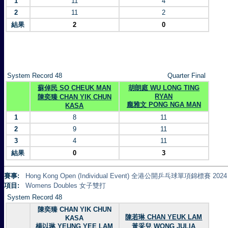
1
11
4
2
11
2
結果
2
0
System Record 48
Quarter Final
蘇倬民 SO CHEUK MAN
胡朗庭 WU LONG TING
RYAN
陳奕臻 CHAN YIK CHUN
龐雅文 PONG NGA MAN
KASA
1
8
11
2
9
11
3
4
11
結果
0
3
賽事:
Hong Kong Open (Individual Event) 全港公開乒乓球單項錦標賽 2024
項目:
Womens Doubles 女子雙打
System Record 48
陳奕臻 CHAN YIK CHUN
陳若琳 CHAN YEUK LAM
KASA
楊以琳 YEUNG YEE LAM
黃采兒 WONG JULIA