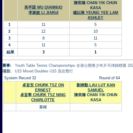
陳奕臻 CHAN YIK CHUN
吳芊諾 WU QIANNUO
KASA
李家銳 LI JIARUI
楊以琳 YEUNG YEE LAM
ASHLEY
1
11
5
2
12
10
3
8
11
4
11
5
結果
3
1
賽事:
Youth Table Tennis Championships 全港公開青少年乒乓球錦標賽 20
項目:
U15 Mixed Doubles U15 混合雙打
System Record 32
Round of 64
卓旨安 CHURK TSZ ON
劉律勤 LAU LUT KAN
ERNEST
SAMUEL
卓旨寧 CHURK TSZ NING
陳奕臻 CHAN YIK CHUN
CHARLOTTE
KASA
棄權