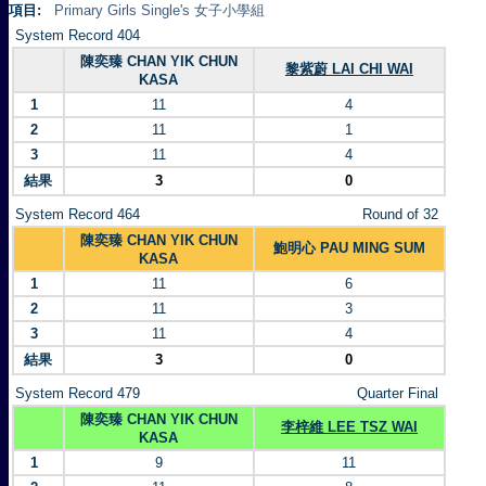
項目:
Primary Girls Single's 女子小學組
System Record 404
陳奕臻 CHAN YIK CHUN
黎紫蔚 LAI CHI WAI
KASA
1
11
4
2
11
1
3
11
4
結果
3
0
System Record 464
Round of 32
陳奕臻 CHAN YIK CHUN
鮑明心 PAU MING SUM
KASA
1
11
6
2
11
3
3
11
4
結果
3
0
System Record 479
Quarter Final
陳奕臻 CHAN YIK CHUN
李梓維 LEE TSZ WAI
KASA
1
9
11