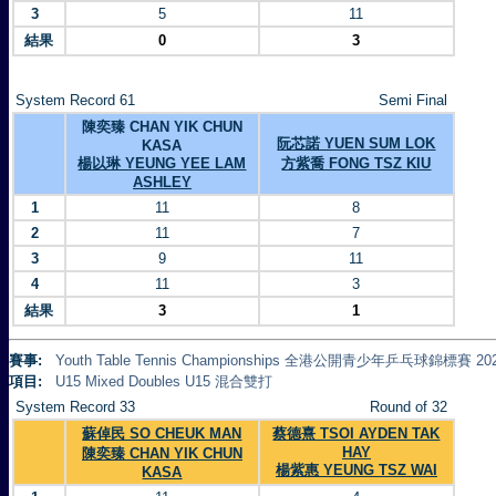
3
5
11
結果
0
3
System Record 61
Semi Final
陳奕臻 CHAN YIK CHUN
阮芯諾 YUEN SUM LOK
KASA
楊以琳 YEUNG YEE LAM
方紫喬 FONG TSZ KIU
ASHLEY
1
11
8
2
11
7
3
9
11
4
11
3
結果
3
1
賽事:
Youth Table Tennis Championships 全港公開青少年乒乓球錦標賽 20
項目:
U15 Mixed Doubles U15 混合雙打
System Record 33
Round of 32
蘇倬民 SO CHEUK MAN
蔡德熹 TSOI AYDEN TAK
HAY
陳奕臻 CHAN YIK CHUN
楊紫惠 YEUNG TSZ WAI
KASA