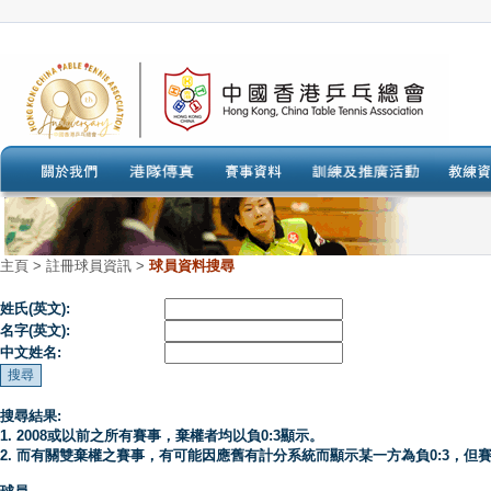
主頁
>
註冊球員資訊 >
球員資料搜尋
姓氏(英文):
名字(英文):
中文姓名:
搜尋結果:
1. 2008或以前之所有賽事，棄權者均以負0:3顯示。
2. 而有關雙棄權之賽事，有可能因應舊有計分系統而顯示某一方為負0:3，