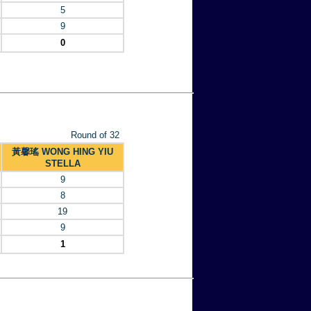
5
9
0
Round of 32
黃馨瑤 WONG HING YIU
STELLA
9
8
19
9
1