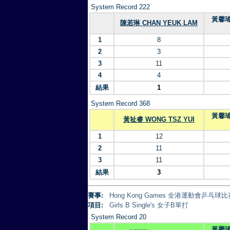
System Record 222
黃馨瑤 
陳若琳 CHAN YEUK LAM
1
8
2
3
3
11
4
4
結果
1
System Record 368
黃馨瑤 
黃祉睿 WONG TSZ YUI
1
12
2
11
3
11
結果
3
賽事:
Hong Kong Games 全港運動會乒乓球比賽
項目:
Girls B Single's 女子B單打
System Record 20
黃馨瑤 