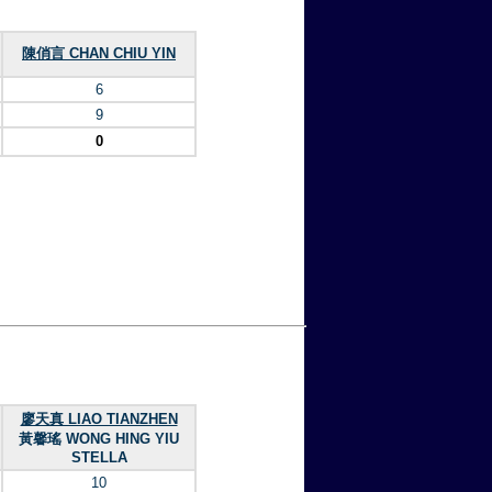
陳俏言 CHAN CHIU YIN
6
9
0
廖天真 LIAO TIANZHEN
黃馨瑤 WONG HING YIU
STELLA
10