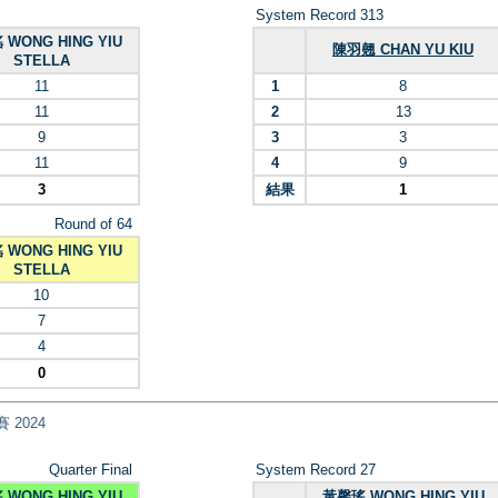
System Record 313
WONG HING YIU
陳羽翹 CHAN YU KIU
STELLA
11
1
8
11
2
13
9
3
3
11
4
9
3
結果
1
Round of 64
WONG HING YIU
STELLA
10
7
4
0
 2024
Quarter Final
System Record 27
WONG HING YIU
黃馨瑤 WONG HING YIU