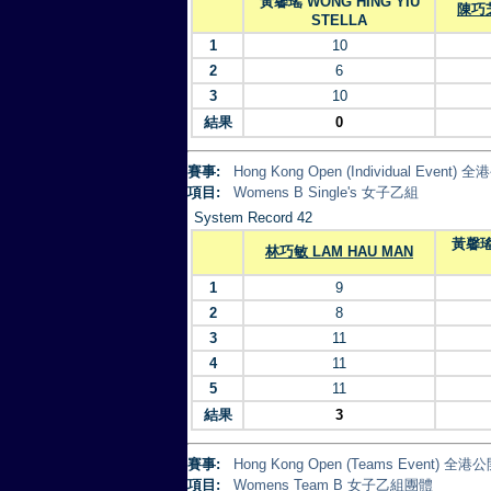
黃馨瑤 WONG HING YIU
陳巧芝
STELLA
1
10
2
6
3
10
結果
0
賽事:
Hong Kong Open (Individual Eve
項目:
Womens B Single's 女子乙組
System Record 42
黃馨瑤 
林巧敏 LAM HAU MAN
1
9
2
8
3
11
4
11
5
11
結果
3
賽事:
Hong Kong Open (Teams Event)
項目:
Womens Team B 女子乙組團體