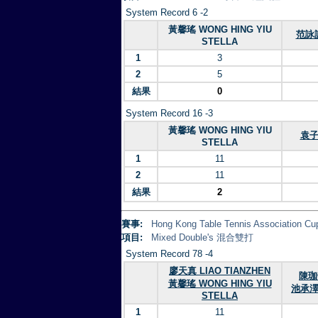
System Record 6 -2
黃馨瑤 WONG HING YIU
范詠詩
STELLA
1
3
2
5
結果
0
System Record 16 -3
黃馨瑤 WONG HING YIU
袁子淇
STELLA
1
11
2
11
結果
2
賽事:
Hong Kong Table Tennis Association 
項目:
Mixed Double's 混合雙打
System Record 78 -4
廖天真 LIAO TIANZHEN
陳珈
黃馨瑤 WONG HING YIU
池承澤 
STELLA
1
11