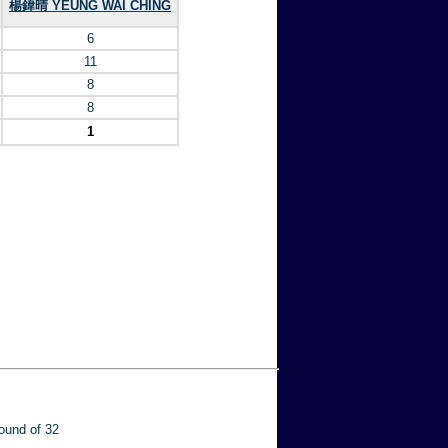
楊鍏晴 YEUNG WAI CHING
6
11
8
8
1
ound of 32