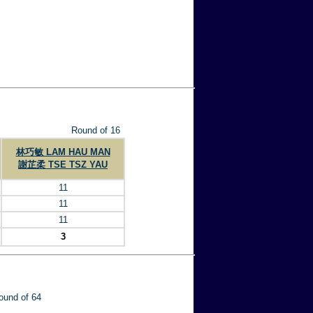
Round of 16
林巧敏 LAM HAU MAN
謝芷柔 TSE TSZ YAU
11
11
11
3
ound of 64