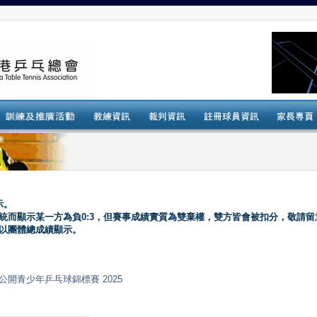
示。
系統而顯示某一方為負0:3，但賽事成績實質為雙棄權，雙方皆會被扣分，敬請留
會以團體總成績顯示。
ips 全港公開青少年乒乓球錦標賽 2025