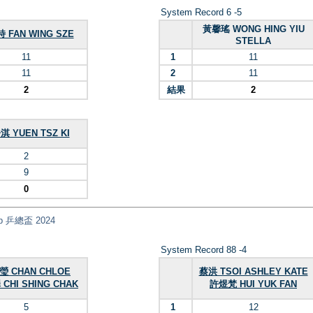
System Record 6 -5
黃馨瑤 WONG HING YIU
 FAN WING SZE
STELLA
11
1
11
11
2
11
2
結果
2
 YUEN TSZ KI
2
9
0
Cup 乒總盃 2024
System Record 88 -4
瑩 CHAN CHLOE
蔡洪 TSOI ASHLEY KATE
CHI SHING CHAK
許煜梵 HUI YUK FAN
5
1
12