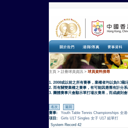
主頁
>
註冊球員資訊 >
球員資料搜尋
1. 2008或以前之所有賽事，棄權者均以負0:3顯
2. 而有關雙棄權之賽事，有可能因應舊有計分
3. 團體賽事只會顯示單打場次賽果，而成績則
賽事:
Youth Table Tennis Championsh
項目:
Girls U17 Singles 女子 U17 組單打
System Record 42