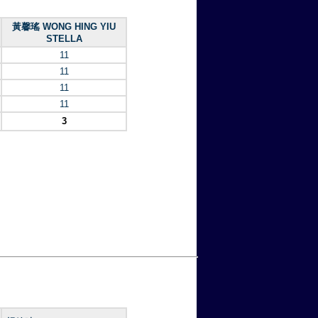
黃馨瑤 WONG HING YIU
STELLA
11
11
11
11
3