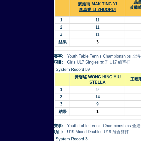
高葦
麥廷而 MAK TING YI
黃馨瑤 
李卓睿 LI ZHUORUI
1
11
2
11
3
11
結果
3
賽事:
Youth Table Tennis Championsh
項目:
Girls U17 Singles 女子 U17 組單打
System Record 59
黃馨瑤 WONG HING YIU
王曉琳
STELLA
1
9
2
14
3
9
結果
1
賽事:
Youth Table Tennis Championsh
項目:
U19 Mixed Doubles U19 混合雙打
System Record 3