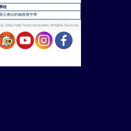
學校
聖公會白約翰會督中學