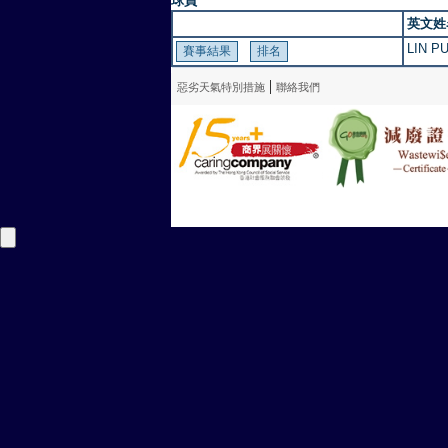
球員
英文姓
LIN P