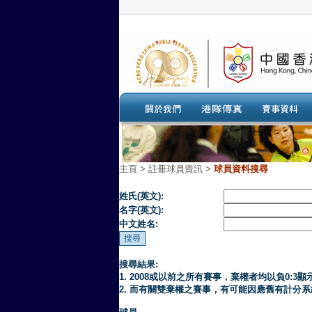
主頁
>
註冊球員資訊 >
球員資料搜尋
姓氏(英文):
名字(英文):
中文姓名:
搜尋結果:
1. 2008或以前之所有賽事，棄權者均以負0:3顯
2. 而有關雙棄權之賽事，有可能因應舊有計分