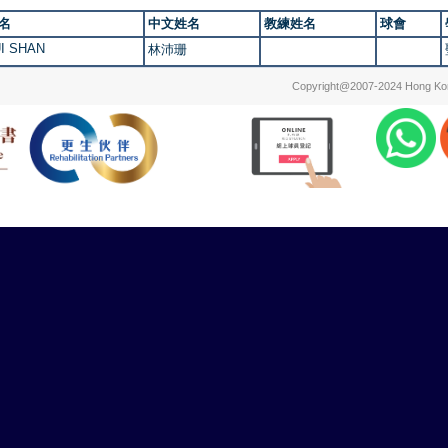
名
中文姓名
教練姓名
球會
UI SHAN
林沛珊