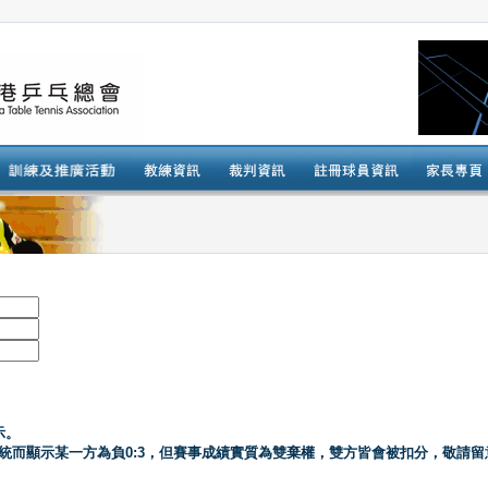
示。
系統而顯示某一方為負0:3，但賽事成績實質為雙棄權，雙方皆會被扣分，敬請留